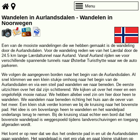
Menu
Wandelen in Aurlandsdalen - Wandelen in
Noorwegen
Een van de mooiste wandelingen die we hebben gemaakt is de wandeling
door de Aurlandsdalen. Voor de wandeling reden we van het Lærdal door de
24.5 km lange Lærdaltunnel naar Aurland. Vanaf Aurland rijden we voor
verschillende spannende tunnels naar Østerbø Turisthytte waar we de auto
parkeren.
We volgen de aangegeven borden naar het begin van de Aurlandsdalen. Al
snel klimmen we een klein stukje omhoog naar het begin van de
Aurlandsdalen en via een steil pad wandelen we naar beneden. De eerste
uitzichten over het dal zijn schitterend. We kijken uit over het meer en een
ongelofelijk mooie natuur. We hebben allebei veel zin om hier door heen te
wandelen. We wandelen naar beneden richting het huis aan de oever van
het meer. Een klein stuk verder komen we bij de kruising naar het bovenste
pad. Het idee is om bovenlangs heen te wandelen en het wandelpad
onderlangs terug te nemen. Bij de kruising staat echter een bord dat het
bovenste wandelpad is weggespoeld tijdens landverschuivingen en toegang
afgeraden wordt.
Het komt er op neer dat we dus het onderste pad in en uit de Aurlandsdalen
gaan wandelen. Het wandelpad is niet erg vlak en gaat kleine stukken op