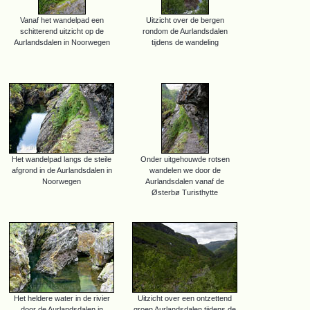
Vanaf het wandelpad een
Uitzicht over de bergen
schitterend uitzicht op de
rondom de Aurlandsdalen
Aurlandsdalen in Noorwegen
tijdens de wandeling
Het wandelpad langs de steile
Onder uitgehouwde rotsen
afgrond in de Aurlandsdalen in
wandelen we door de
Noorwegen
Aurlandsdalen vanaf de
Østerbø Turisthytte
Het heldere water in de rivier
Uitzicht over een ontzettend
door de Aurlandsdalen in
groen Aurlandsdalen tijdens de