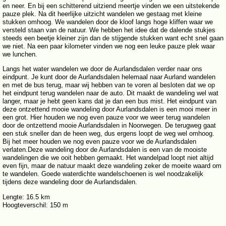
en neer. En bij een schitterend uitziend meertje vinden we een uitstekende
pauze plek. Na dit heerlijke uitzicht wandelen we gestaag met kleine
stukken omhoog. We wandelen door de kloof langs hoge kliffen waar we
versteld staan van de natuur. We hebben het idee dat de dalende stukjes
steeds een beetje kleiner zijn dan de stijgende stukken want echt snel gaan
we niet. Na een paar kilometer vinden we nog een leuke pauze plek waar
we lunchen.
Langs het water wandelen we door de Aurlandsdalen verder naar ons
eindpunt. Je kunt door de Aurlandsdalen helemaal naar Aurland wandelen
en met de bus terug, maar wij hebben van te voren al besloten dat we op
het eindpunt terug wandelen naar de auto. Dit maakt de wandeling wel wat
langer, maar je hebt geen kans dat je dan een bus mist. Het eindpunt van
deze ontzettend mooie wandeling door Aurlandsdalen is een mooi meer in
een grot. Hier houden we nog even pauze voor we weer terug wandelen
door de ontzettend mooie Aurlandsdalen in Noorwegen. De terugweg gaat
een stuk sneller dan de heen weg, dus ergens loopt de weg wel omhoog.
Bij het meer houden we nog even pauze voor we de Aurlandsdalen
verlaten.Deze wandeling door de Aurlandsdalen is een van de mooiste
wandelingen die we ooit hebben gemaakt. Het wandelpad loopt niet altijd
even fijn, maar de natuur maakt deze wandeling zeker de moeite waard om
te wandelen. Goede waterdichte wandelschoenen is wel noodzakelijk
tijdens deze wandeling door de Aurlandsdalen.
Lengte: 16.5 km
Hoogteverschil: 150 m