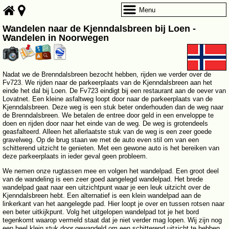
Menu
Wandelen naar de Kjenndalsbreen bij Loen -
Wandelen in Noorwegen
Nadat we de Brenndalsbreen bezocht hebben, rijden we verder over de
Fv723. We rijden naar de parkeerplaats van de Kjenndalsbreen aan het
einde het dal bij Loen. De Fv723 eindigt bij een restaurant aan de oever van
Lovatnet. Een kleine asfaltweg loopt door naar de parkeerplaats van de
Kjenndalsbreen. Deze weg is een stuk beter onderhouden dan de weg naar
de Brenndalsbreen. We betalen de entree door geld in een enveloppe te
doen en rijden door naar het einde van de weg. De weg is grotendeels
geasfalteerd. Alleen het allerlaatste stuk van de weg is een zeer goede
gravelweg. Op de brug staan we met de auto even stil om van een
schitterend uitzicht te genieten. Met een gewone auto is het bereiken van
deze parkeerplaats in ieder geval geen probleem.
We nemen onze rugtassen mee en volgen het wandelpad. Een groot deel
van de wandeling is een zeer goed aangelegd wandelpad. Het brede
wandelpad gaat naar een uitzichtpunt waar je een leuk uitzicht over de
Kjenndalsbreen hebt. Een alternatief is een klein wandelpad aan de
linkerkant van het aangelegde pad. Hier loopt je over en tussen rotsen naar
een beter uitkijkpunt. Volg het uitgelopen wandelpad tot je het bord
tegenkomt waarop vermeld staat dat je niet verder mag lopen. Wij zijn nog
een heel klein stuk door gewandeld om een schitterend uitzicht te hebben