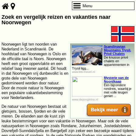
Menu
Zoek en vergelijk reizen en vakanties naar
Noorwegen
Noorwegen ligt ten noorden van
Scandinavian
Nederland in Scandinavië. De
Mountains Trysil,
hoofdstad van Noorwegen is Oslo en
Privé Chalets
De knusse privé
de officiële taal is Noors. Noorwegen
chalets en
heeft een groot oppervlakte en een
appartementen in
relatief laag inwoner aantal. Dit houdt
Trysil ligg...
www.bbi-travel.nl
in dat Noorwegen vrij dunbevolkt is en
grote dele van Noorwegen
Mysterie van de
Noordkaap
gedomineerd worden door natuur.
Een bijzondere
Door de mooie natuur is Noorwegen
rondreis, waarbij je
een populaire vakantiebestemming
met volle teugen
geniet ...
voor Nederlanders.
www.dejongintra.nl
De natuur van Noorwegen bestaat uit
gletsjers, bossen, fjorden en de vele
meren. De eilanden aan de kust zijn
leuke bestemmingen voor een vakantie in Noorwegen. Maar ook de vele
natuurparken in Noorwegen zoals Rondane, Jotunheimen, Jostedalsbreen,
Dovrefjell-Sunndalsfjella en Børgefjell zijn zeker een bezoekje waard tijdens
een vakantie of rondreis. In de vele Nationale Parken zijn wandelpaden en