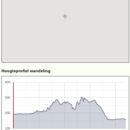
Hoogteprofiel wandeling
400
300
200
100