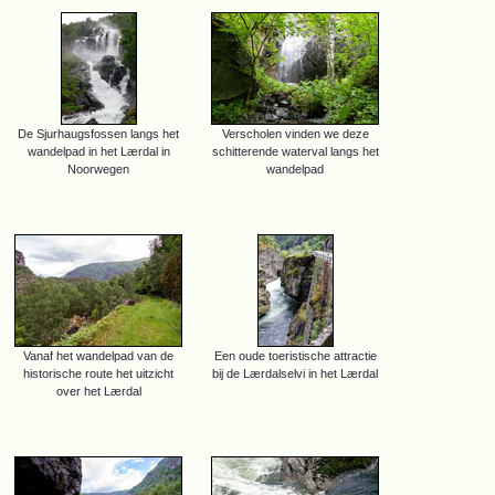
De Sjurhaugsfossen langs het
Verscholen vinden we deze
wandelpad in het Lærdal in
schitterende waterval langs het
Noorwegen
wandelpad
Vanaf het wandelpad van de
Een oude toeristische attractie
historische route het uitzicht
bij de Lærdalselvi in het Lærdal
over het Lærdal