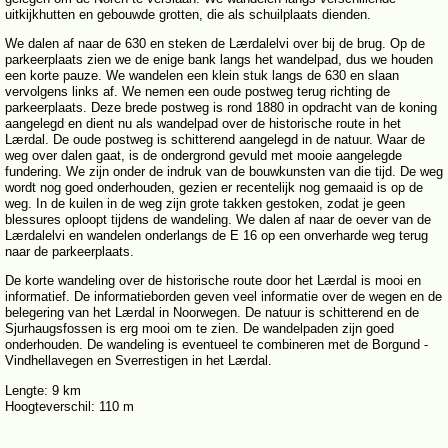
uitkijkhutten en gebouwde grotten, die als schuilplaats dienden.
We dalen af naar de 630 en steken de Lærdalelvi over bij de brug. Op de
parkeerplaats zien we de enige bank langs het wandelpad, dus we houden
een korte pauze. We wandelen een klein stuk langs de 630 en slaan
vervolgens links af. We nemen een oude postweg terug richting de
parkeerplaats. Deze brede postweg is rond 1880 in opdracht van de koning
aangelegd en dient nu als wandelpad over de historische route in het
Lærdal. De oude postweg is schitterend aangelegd in de natuur. Waar de
weg over dalen gaat, is de ondergrond gevuld met mooie aangelegde
fundering. We zijn onder de indruk van de bouwkunsten van die tijd. De weg
wordt nog goed onderhouden, gezien er recentelijk nog gemaaid is op de
weg. In de kuilen in de weg zijn grote takken gestoken, zodat je geen
blessures oploopt tijdens de wandeling. We dalen af naar de oever van de
Lærdalelvi en wandelen onderlangs de E 16 op een onverharde weg terug
naar de parkeerplaats.
De korte wandeling over de historische route door het Lærdal is mooi en
informatief. De informatieborden geven veel informatie over de wegen en de
belegering van het Lærdal in Noorwegen. De natuur is schitterend en de
Sjurhaugsfossen is erg mooi om te zien. De wandelpaden zijn goed
onderhouden. De wandeling is eventueel te combineren met de Borgund -
Vindhellavegen en Sverrestigen in het Lærdal.
Lengte: 9 km
Hoogteverschil: 110 m