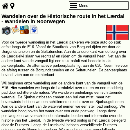
Menu
Wandelen over de Historische route in het Lærdal
- Wandelen in Noorwegen
Voor de tweede wandeling in het Lærdal parkeren we onze auto op stuk
asfalt langs de E16. Vanaf de Staafkerk van Borgund rijden we door de
Borgundstunelen en de Seltatunelen. Aan de andere kant van de burg over
de Lærdalelvi slaan we rechtsaf en rijden om de vangrail heen. Net aan de
andere kant van de vangrail ligt een stuk asfalt wat bedoeld is als
parkeerplaats. De alternatieve parkeerplaats ligt aan de 630. Neem hiervoor
de afslag tussen de Borgundstunelen en de Seltatunelen. De parkeerplaats
bevindt zich aan de rechterkant.
Wij beginnen onze wandeling aan de andere kant van de vangrail van de
E16. Hier wandelen we langs de Lærdalelvi over rosten en een modderig
pad door schitterende natuur. We wandelen onderlangs een schitterende
waterval. De Sjurhaugsfossen creëert een bui van mist, maar net
bovenwinds hebben we een schitterend uitzicht over de Sjurhaugsfossen.
Aan de andere kant van de waterval nemen we een steil pad omhoog. We
wandelen hoog boven het water over een oude postweg. Langs deze
postweg zien we verschillende informatie borden met informatie over de
historie van het Lærdal. In de tweede wereld oorlog is het Lærdal belegerd
door de Duitsers. Langs de Lærdalelvi hebben verschillende Duitsers
gelegen om de Noren te verslaan. We wandelen langs verschillende