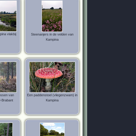
pina vlakbij
Steenanjers in de velden van
Kampina
ossen van
Een paddenstoel (vliegenzwam) in
-Brabant
Kampina