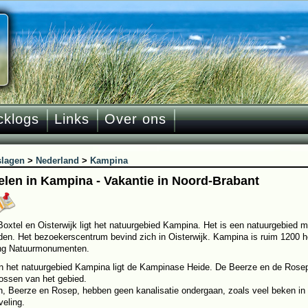
cklogs
Links
Over ons
slagen
>
Nederland
>
Kampina
len in Kampina - Vakantie in Noord-Brabant
oxtel en Oisterwijk ligt het natuurgebied Kampina. Het is een natuurgebied 
den. Het bezoekerscentrum bevind zich in Oisterwijk. Kampina is ruim 1200 
ing Natuurmonumenten.
n het natuurgebied Kampina ligt de Kampinase Heide. De Beerze en de Rosep,
ssen van het gebied.
, Beerze en Rosep, hebben geen kanalisatie ondergaan, zoals veel beken in N
veling.