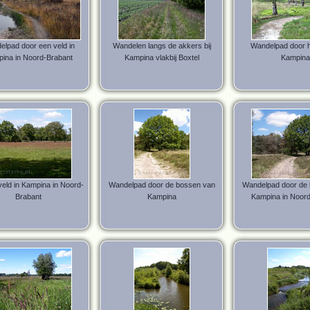
lpad door een veld in
Wandelen langs de akkers bij
Wandelpad door h
ina in Noord-Brabant
Kampina vlakbij Boxtel
Kampina
veld in Kampina in Noord-
Wandelpad door de bossen van
Wandelpad door de
Brabant
Kampina
Kampina in Noord