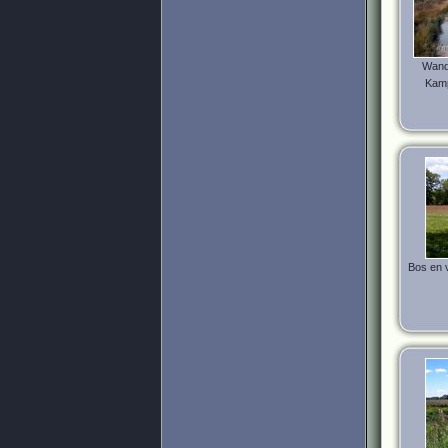
Wande
Kamp
Bos en 