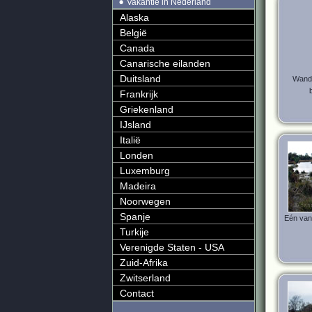
Vakantie in Nederland
Alaska
België
Canada
Canarische eilanden
Duitsland
Wande
Frankrijk
Griekenland
IJsland
Italië
Londen
Luxemburg
Madeira
Noorwegen
Spanje
Eén van
Turkije
Verenigde Staten - USA
Zuid-Afrika
Zwitserland
Contact