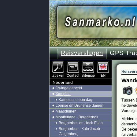
Reisverslagen
GPS Tra
Reisver
Wande
Nederland
Dwingelderveld
Kampina
Kampina in een dag
Tussen B
heidevel
Loonse en Drunense duinen
Verenig
Maasduinen
Montferland - Bergherbos
Midden i
Bergherbos en Hoch Elten
dennenbo
Bergherbos - Kale Jacob -
De beken
Galgenberg
ruilverka