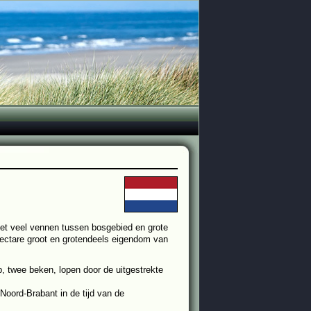
met veel vennen tussen bosgebied en grote
hectare groot en grotendeels eigendom van
 twee beken, lopen door de uitgestrekte
oord-Brabant in de tijd van de