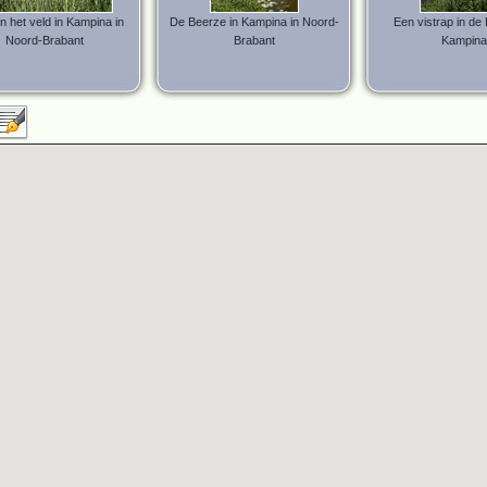
n het veld in Kampina in
De Beerze in Kampina in Noord-
Een vistrap in de
Noord-Brabant
Brabant
Kampina