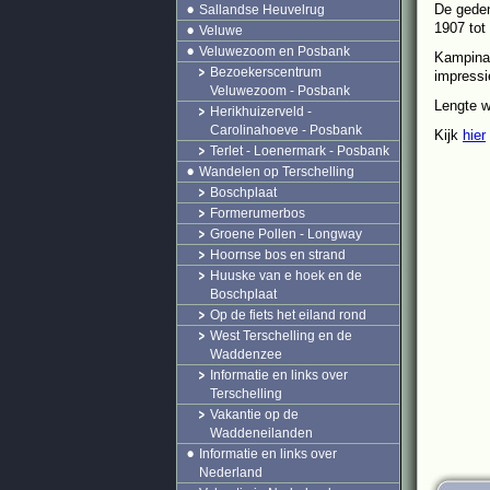
De geden
Sallandse Heuvelrug
1907 tot
Veluwe
Veluwezoom en Posbank
Kampina 
Bezoekerscentrum
impressi
Veluwezoom - Posbank
Lengte w
Herikhuizerveld -
Carolinahoeve - Posbank
Kijk
hier
Terlet - Loenermark - Posbank
Wandelen op Terschelling
Boschplaat
Formerumerbos
Groene Pollen - Longway
Hoornse bos en strand
Huuske van e hoek en de
Boschplaat
Op de fiets het eiland rond
West Terschelling en de
Waddenzee
Informatie en links over
Terschelling
Vakantie op de
Waddeneilanden
Informatie en links over
Nederland