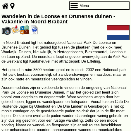
Menu
Wandelen in de Loonse en Drunense duinen -
Vakantie in Noord-Brabant
In Noord-Brabant ligt het natuurgebied Nationaal Park De Loonse en
Drunense Duinen. Het gebied ligt tussen de plaatsen (met de klok mee)
Waalwijk, Drunen, Nieuwkuijk, 's-Hertogenbosch, Biezenmortel, Udenhout
en Loon op Zand. De noordkant loopt ongeveer evenwijdig aan de A59. Aan
de westkant ligt Kaatsheuvel met attractiepark De Efteling.
Het gebied is ruim 3500 hectare groot en is sinds 2002 een Nationaal park.
Het park bestaat voornamelijk uit zandverstuivingen en naaldbos, maar er
zijn ook natte en moerassige veengebieden te vinden.
Accommodaties zijn er voldoende te vinden in de omgeving van Nationaal
Park De Loonse en Drunense Duinen, maar het gebied zelf leent zich
vooral voor dagtripjes en dagrecreatie. Waar voorheen wegen door het
gebied liepen, liggen nu wandelpaden en fietspaden. Vooral tussen Café De
Rustende Jager bij Udenhout en 'De Drie Linden' in Giersbergen is het op
mooie zondagen op de geasfalteerde paden zo druk dat je in de file moet
lopen. De kleinere overharde paden worden daarentegen weinig gebruikt en
zijn dus erg geschikt voor een rustige wandeling, zelfs op een mooie
zondag. Naast de wandel- en fietspaden zijn er ook routes beschikbaar
voor gehandicapten, paarden, aangespannen wagens en mountainbikes.