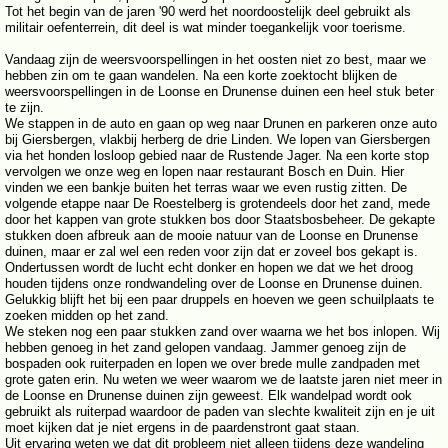
Tot het begin van de jaren '90 werd het noordoostelijk deel gebruikt als
militair oefenterrein, dit deel is wat minder toegankelijk voor toerisme.
Vandaag zijn de weersvoorspellingen in het oosten niet zo best, maar we
hebben zin om te gaan wandelen. Na een korte zoektocht blijken de
weersvoorspellingen in de Loonse en Drunense duinen een heel stuk beter
te zijn.
We stappen in de auto en gaan op weg naar Drunen en parkeren onze auto
bij Giersbergen, vlakbij herberg de drie Linden. We lopen van Giersbergen
via het honden losloop gebied naar de Rustende Jager. Na een korte stop
vervolgen we onze weg en lopen naar restaurant Bosch en Duin. Hier
vinden we een bankje buiten het terras waar we even rustig zitten. De
volgende etappe naar De Roestelberg is grotendeels door het zand, mede
door het kappen van grote stukken bos door Staatsbosbeheer. De gekapte
stukken doen afbreuk aan de mooie natuur van de Loonse en Drunense
duinen, maar er zal wel een reden voor zijn dat er zoveel bos gekapt is.
Ondertussen wordt de lucht echt donker en hopen we dat we het droog
houden tijdens onze rondwandeling over de Loonse en Drunense duinen.
Gelukkig blijft het bij een paar druppels en hoeven we geen schuilplaats te
zoeken midden op het zand.
We steken nog een paar stukken zand over waarna we het bos inlopen. Wij
hebben genoeg in het zand gelopen vandaag. Jammer genoeg zijn de
bospaden ook ruiterpaden en lopen we over brede mulle zandpaden met
grote gaten erin. Nu weten we weer waarom we de laatste jaren niet meer in
de Loonse en Drunense duinen zijn geweest. Elk wandelpad wordt ook
gebruikt als ruiterpad waardoor de paden van slechte kwaliteit zijn en je uit
moet kijken dat je niet ergens in de paardenstront gaat staan.
Uit ervaring weten we dat dit probleem niet alleen tijdens deze wandeling