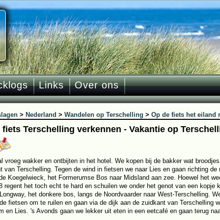
cklogs
Links
Over ons
slagen
>
Nederland
>
Wandelen op Terschelling
>
Op de fiets het eiland
 fiets Terschelling verkennen - Vakantie op Terschell
al vroeg wakker en ontbijten in het hotel. We kopen bij de bakker wat broodje
t van Terschelling. Tegen de wind in fietsen we naar Lies en gaan richting de
de Koegelwieck, het Formerumse Bos naar Midsland aan zee. Hoewel het weer 
 8 regent het toch echt te hard en schuilen we onder het genot van een kopje ko
 Longway, het donkere bos, langs de Noordvaarder naar West-Terschelling. W
de fietsen om te ruilen en gaan via de dijk aan de zuidkant van Terschelling 
 en Lies. 's Avonds gaan we lekker uit eten in een eetcafé en gaan terug naar