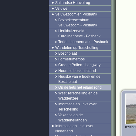
Sallandse Heuvelrug
Veluwe
Veluwezoom en Posbank
Bezoekerscentrum
Veluwezoom - Posbank
Herikhuizerveld -
Carolinahoeve - Posbank
Terlet - Loenermark - Posbank
Wandelen op Terschelling
Boschplaat
Formerumerbos
Groene Pollen - Longway
Hoornse bos en strand
Huuske van e hoek en de
Boschplaat
Op de fiets het eiland rond
West Terschelling en de
Waddenzee
Informatie en links over
Terschelling
Vakantie op de
Waddeneilanden
Informatie en links over
Uitzicht
Nederland