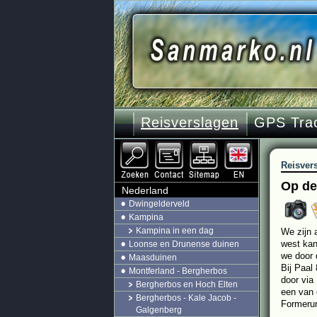
Reisverslagen
GPS Tra
Reisver
Op de
Nederland
Dwingelderveld
Kampina
Kampina in een dag
We zijn 
west kan
Loonse en Drunense duinen
we door 
Maasduinen
Bij Paal
Montferland - Bergherbos
door via
Bergherbos en Hoch Elten
een van 
Bergherbos - Kale Jacob -
Formerum
Galgenberg