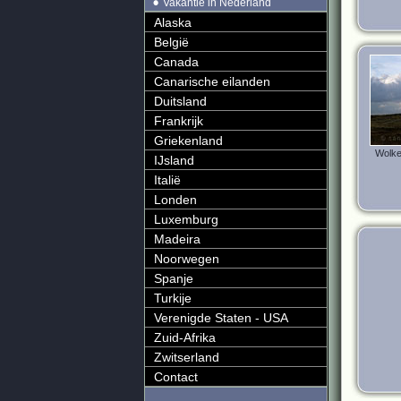
Vakantie in Nederland
Alaska
België
Canada
Canarische eilanden
Duitsland
Frankrijk
Griekenland
Wolke
IJsland
Italië
Londen
Luxemburg
Madeira
Noorwegen
Spanje
Turkije
Verenigde Staten - USA
Zuid-Afrika
Zwitserland
Contact