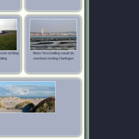
zee richting
West-Terschelling vanaf de
lling
veerboot richting Harlingen