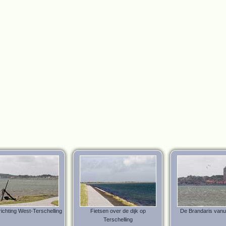
 richting West-Terschelling
Fietsen over de dijk op
De Brandaris vanui
Terschelling