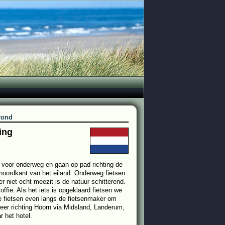
 rond
ing
s voor onderweg en gaan op pad richting de
 noordkant van het eiland. Onderweg fietsen
niet echt meezit is de natuur schitterend.
ffie. Als het iets is opgeklaard fietsen we
e fietsen even langs de fietsenmaker om
weer richting Hoorn via Midsland, Landerum,
 het hotel.