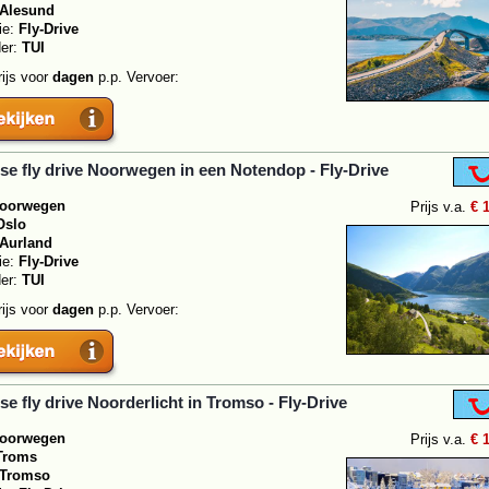
Alesund
ie:
Fly-Drive
der:
TUI
rijs voor
dagen
p.p. Vervoer:
se fly drive Noorwegen in een Notendop - Fly-Drive
oorwegen
Prijs v.a.
€ 
Oslo
Aurland
ie:
Fly-Drive
der:
TUI
rijs voor
dagen
p.p. Vervoer:
se fly drive Noorderlicht in Tromso - Fly-Drive
oorwegen
Prijs v.a.
€ 
Troms
Tromso