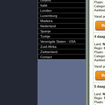
IJsland
Plaats:
Italië
Categor
Aanbie
Londen
Luxemburg
Vanaf p
Madeira
Nederland
Spanje
Turkije
4 daag
Verenigde Staten - USA
Land:
N
Zuid-Afrika
Regio:
Zwitserland
Plaats:
Categor
Contact
Aanbie
Vanaf p
5 daag
Land:
N
Regio:
Plaats: