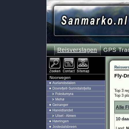
Reisverslagen
GPS Tra
Reisver
Fly-D
Noorwegen
Aurlandsdalen
Dovrefjell-Sunndalsfjella
Top 3 re
Fokstumyra
Top 3 pl
Mehø
Geiranger
Alle F
Hareidlandet
Ulset - Almen
10 daa
Høvringen
Jostedalsbreen
Land:
N