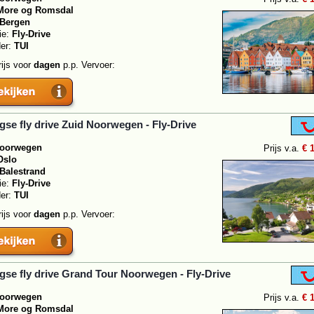
More og Romsdal
Bergen
ie:
Fly-Drive
der:
TUI
rijs voor
dagen
p.p. Vervoer:
gse fly drive Zuid Noorwegen - Fly-Drive
oorwegen
Prijs v.a.
€ 
Oslo
Balestrand
ie:
Fly-Drive
der:
TUI
rijs voor
dagen
p.p. Vervoer:
gse fly drive Grand Tour Noorwegen - Fly-Drive
oorwegen
Prijs v.a.
€ 
More og Romsdal