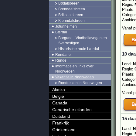
Bødalsbreen
Regio:
Brenndalsbreen
Plaats:
Categor
Briksdalsbreen
Aanbie
Kjenndalsbreen
Jotunheimen
Vanaf p
Lærdal
Borgund - Vindhellavegen en
Sverrestigen
Historische route Lærdal
10 daa
Rondane
Runde
Land:
N
Informatie en links over
Regio:
Noorwegen
Plaats:
Vakantie in Noorwegen
Categor
Rondreizen in Noorwegen
Aanbie
Alaska
Vanaf p
België
Canada
Canarische eilanden
Duitsland
15 daa
Frankrijk
Land:
N
Griekenland
Regio: