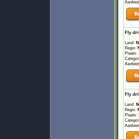
Aanbie
Fly dr
Land:
N
Regio:
Plaats:
Categor
Aanbie
Fly dr
Land:
N
Regio:
Plaats:
Categor
Aanbie