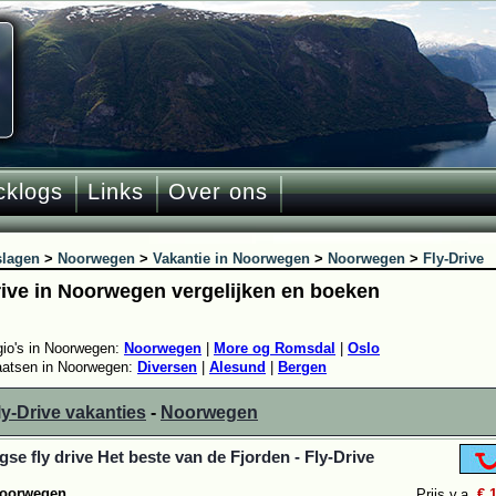
cklogs
Links
Over ons
slagen
>
Noorwegen
>
Vakantie in Noorwegen
>
Noorwegen
>
Fly-Drive
rive in Noorwegen vergelijken en boeken
gio's in Noorwegen:
Noorwegen
|
More og Romsdal
|
Oslo
aatsen in Noorwegen:
Diversen
|
Alesund
|
Bergen
ly-Drive vakanties
-
Noorwegen
gse fly drive Het beste van de Fjorden - Fly-Drive
oorwegen
Prijs v.a.
€ 