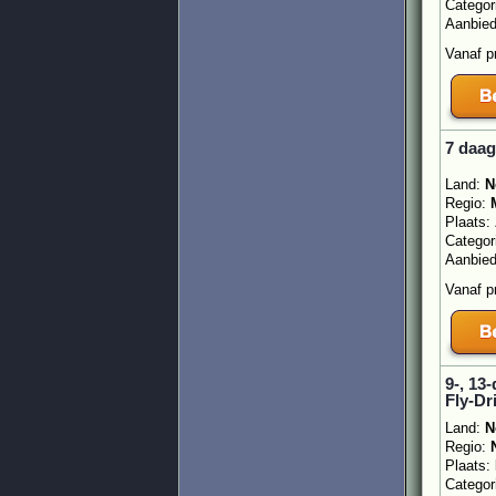
Categor
Aanbie
Vanaf p
7 daag
Land:
N
Regio:
Plaats:
Categor
Aanbie
Vanaf p
9-, 13
Fly-Dr
Land:
N
Regio:
Plaats:
Categor