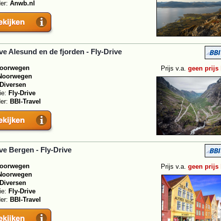
der:
Anwb.nl
ive Alesund en de fjorden - Fly-Drive
oorwegen
Prijs v.a.
geen prijs
Noorwegen
Diversen
ie:
Fly-Drive
der:
BBI-Travel
ive Bergen - Fly-Drive
oorwegen
Prijs v.a.
geen prijs
Noorwegen
Diversen
ie:
Fly-Drive
der:
BBI-Travel