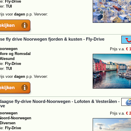
ie:
Fly-Drive
der:
TUI
rijs voor
dagen
p.p. Vervoer:
se fly drive Noorwegen fjorden & kusten - Fly-Drive
oorwegen
Prijs v.a.
€ 
More og Romsdal
Alesund
ie:
Fly-Drive
der:
TUI
rijs voor
dagen
p.p. Vervoer:
-daagse fly-drive Noord-Noorwegen - Lofoten & Vesterålen -
ive
oorwegen
Prijs v.a.
€ 
Noord-Noorwegen
Diversen
ie:
Fly-Drive