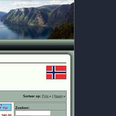
Sorteer op:
Prijs
|
Naam
Zoeken:
1.340,00