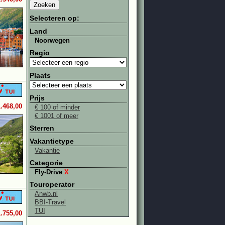
Selecteren op:
Land
Noorwegen
Regio
Plaats
Prijs
1.468,00
€ 100 of minder
€ 1001 of meer
Sterren
Vakantietype
Vakantie
Categorie
Fly-Drive
X
Touroperator
Anwb.nl
BBI-Travel
TUI
1.755,00