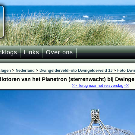
cklogs
Links
Over ons
slagen
>
Nederland
>
Dwingelderveld
Foto Dwingelderveld 13
>
Foto Dwi
diotoren van het Planetron (sterrenwacht) bij Dwinge
>> Terug naar het reisverslag <<