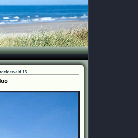
ngelderveld 13
loo