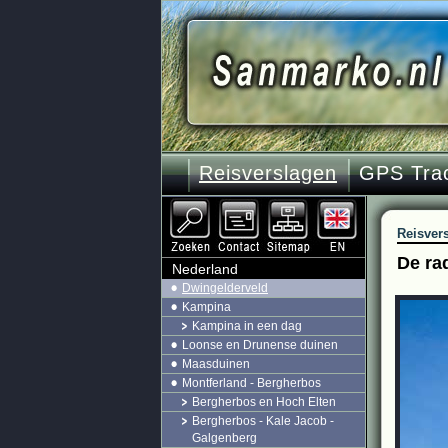
Reisverslagen
GPS Tra
Reisver
De ra
Nederland
Dwingelderveld
Kampina
Kampina in een dag
Loonse en Drunense duinen
Maasduinen
Montferland - Bergherbos
Bergherbos en Hoch Elten
Bergherbos - Kale Jacob -
Galgenberg