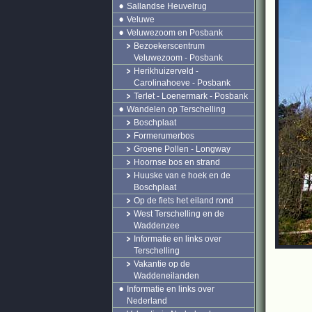
Sallandse Heuvelrug
Veluwe
Veluwezoom en Posbank
Bezoekerscentrum
Veluwezoom - Posbank
Herikhuizerveld -
Carolinahoeve - Posbank
Terlet - Loenermark - Posbank
Wandelen op Terschelling
Boschplaat
Formerumerbos
Groene Pollen - Longway
Hoornse bos en strand
Huuske van e hoek en de
Boschplaat
Op de fiets het eiland rond
West Terschelling en de
Waddenzee
Informatie en links over
Terschelling
Vakantie op de
Waddeneilanden
Informatie en links over
Nederland