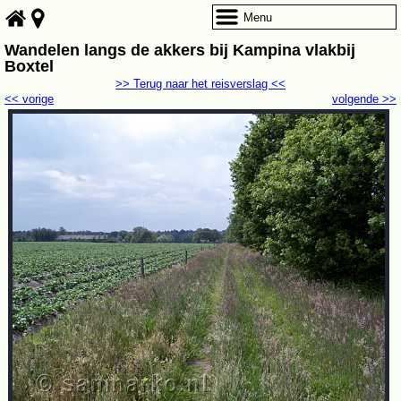
Menu
Wandelen langs de akkers bij Kampina vlakbij
Boxtel
>> Terug naar het reisverslag <<
<< vorige
volgende >>