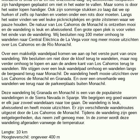
zijn handgrepen geplaatst om niet in het water te vallen. Maar soms is door
het water lopen handiger. Ook zijn sommige stukken zo laag dat we op
hurken of zelfs op handen en voeten onder een rots door moeten. Langs
het water vinden we wel leuke picknickplekjes en grote zitstenen waar we
pauze houden. De natuur van Los Cahorros de Monachil is ontzetten mooi
en de wandeling is leuk en afwisselend. Een grote open plek is voor velen
het einde van de wandeling. Wij besluiten nog 100 meter omhoog te
wandelen naar Central Eléctrica de La Vega voor nog meer mooie uitzichten
over Los Cahorros en de Río Monachil.
Over een makkelijk wandelpad komen we aan op het verste punt van onze
wandeling. We besluiten om niet door de kloof terug te wandelen, maar nog
verder omhoog te lopen en aan de andere kant van Los Cahorros terug te
wandelen. We stijgen over een leuk wandelpad omhoog en wandelen langs
de bergwand terug naar Monachil. De wandeling heeft mooie uitzichten over
Los Cahorros de Monachil en Granada. En over een onverharde weg
wandelen we terug naar de parkeerplaats buiten Monachil.
Deze wandeling bij Granada en Monachil is een van de populairste
wandelingen in de Sierra Nevada in Spanje. We begrijpen erg goed waarom
er elk jaar zoveel wandelaars naar toe gaan. De wandeling is leuk,
afwisselend en heeft mooie uitzichten. Er zijn verschillende wandelroutes
uitgezet door de Los Cahorros de Monachil. Tijdens de wandeling zijn geen
eetgelegenheden, dus neem zelf genoeg mee. In de zomer wordt deze
wandeling afgeraden vanwege de temperatuur.
Lengte: 10 km
Hoogteverschil: ongeveer 400 m