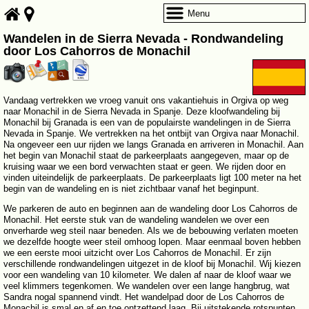
Menu
Wandelen in de Sierra Nevada - Rondwandeling
door Los Cahorros de Monachil
Vandaag vertrekken we vroeg vanuit ons vakantiehuis in Orgiva op weg
naar Monachil in de Sierra Nevada in Spanje. Deze kloofwandeling bij
Monachil bij Granada is een van de populairste wandelingen in de Sierra
Nevada in Spanje. We vertrekken na het ontbijt van Orgiva naar Monachil.
Na ongeveer een uur rijden we langs Granada en arriveren in Monachil. Aan
het begin van Monachil staat de parkeerplaats aangegeven, maar op de
kruising waar we een bord verwachten staat er geen. We rijden door en
vinden uiteindelijk de parkeerplaats. De parkeerplaats ligt 100 meter na het
begin van de wandeling en is niet zichtbaar vanaf het beginpunt.
We parkeren de auto en beginnen aan de wandeling door Los Cahorros de
Monachil. Het eerste stuk van de wandeling wandelen we over een
onverharde weg steil naar beneden. Als we de bebouwing verlaten moeten
we dezelfde hoogte weer steil omhoog lopen. Maar eenmaal boven hebben
we een eerste mooi uitzicht over Los Cahorros de Monachil. Er zijn
verschillende rondwandelingen uitgezet in de kloof bij Monachil. Wij kiezen
voor een wandeling van 10 kilometer. We dalen af naar de kloof waar we
veel klimmers tegenkomen. We wandelen over een lange hangbrug, wat
Sandra nogal spannend vindt. Het wandelpad door de Los Cahorros de
Monachil is smal en af en toe ontzettend laag. Bij uitstekende rotspunten