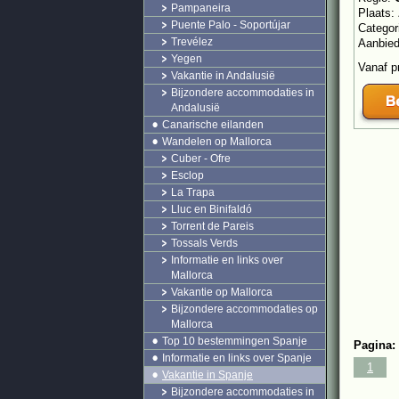
Pampaneira
Plaats:
Puente Palo - Soportújar
Categor
Trevélez
Aanbie
Yegen
Vanaf p
Vakantie in Andalusië
Bijzondere accommodaties in
Andalusië
Canarische eilanden
Wandelen op Mallorca
Cuber - Ofre
Esclop
La Trapa
Lluc en Binifaldó
Torrent de Pareis
Tossals Verds
Informatie en links over
Mallorca
Vakantie op Mallorca
Bijzondere accommodaties op
Mallorca
Top 10 bestemmingen Spanje
Pagina:
Informatie en links over Spanje
1
Vakantie in Spanje
Bijzondere accommodaties in