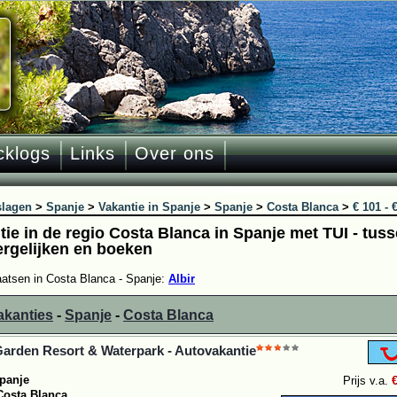
cklogs
Links
Over ons
slagen
>
Spanje
>
Vakantie in Spanje
>
Spanje
>
Costa Blanca
>
€ 101 - 
tie in de regio Costa Blanca in Spanje met TUI - tuss
ergelijken en boeken
aatsen in Costa Blanca - Spanje:
Albir
akanties
-
Spanje
-
Costa Blanca
Garden Resort & Waterpark - Autovakantie
panje
Prijs v.a.
Costa Blanca