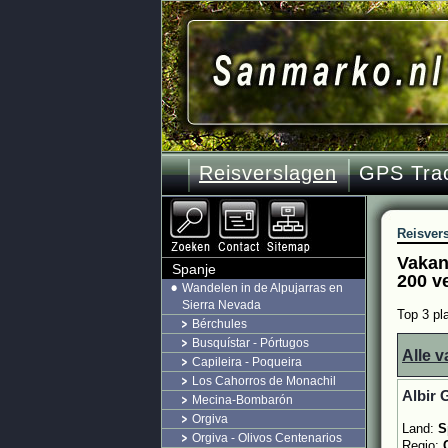
Reisverslagen
GPS Tra
Reisver
Vakan
Spanje
200 v
Wandelen in de Alpujarras en
Sierra Nevada
Top 3 pl
Bérchules
Busquístar - Pórtugos
Alle v
Capileira - Poqueira
Los Cahorros de Monachil
Albir 
Mecina-Bombarón
Orgiva
Land:
S
Orgiva - Olivos Centenarios
Regio: