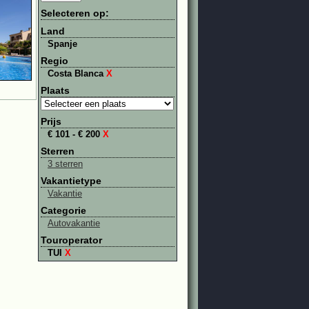
Selecteren op:
Land
Spanje
Regio
Costa Blanca
X
Plaats
Prijs
€ 101 - € 200
X
Sterren
3 sterren
Vakantietype
Vakantie
Categorie
Autovakantie
Touroperator
TUI
X