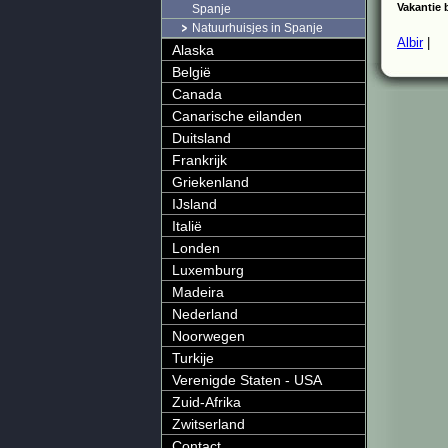
Vakantie 
Spanje
Natuurhuisjes in Spanje
Albir
|
Alaska
België
Canada
Canarische eilanden
Duitsland
Frankrijk
Griekenland
IJsland
Italië
Londen
Luxemburg
Madeira
Nederland
Noorwegen
Turkije
Verenigde Staten - USA
Zuid-Afrika
Zwitserland
Contact