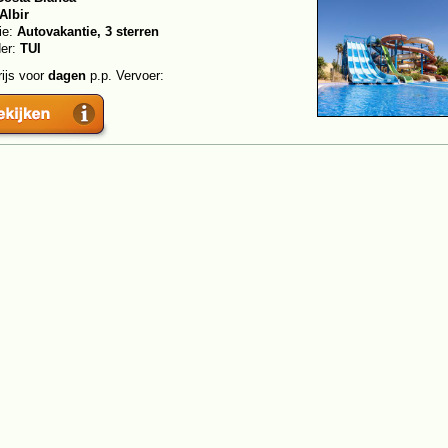
Albir
ie:
Autovakantie, 3 sterren
der:
TUI
rijs voor
dagen
p.p. Vervoer: