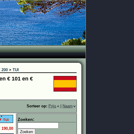
€ 200
>
TUI
en € 101 en €
Sorteer op:
Prijs
|
Naam
Zoeken:
€ 190,00