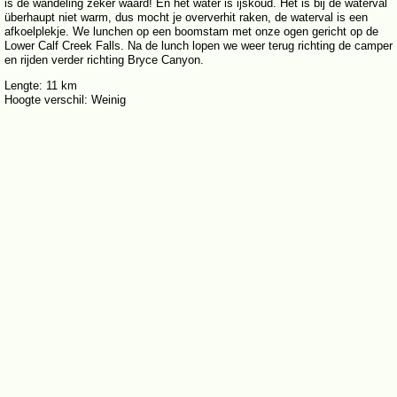
is de wandeling zeker waard! En het water is ijskoud. Het is bij de waterval
überhaupt niet warm, dus mocht je oververhit raken, de waterval is een
afkoelplekje. We lunchen op een boomstam met onze ogen gericht op de
Lower Calf Creek Falls. Na de lunch lopen we weer terug richting de camper
en rijden verder richting Bryce Canyon.
Lengte: 11 km
Hoogte verschil: Weinig