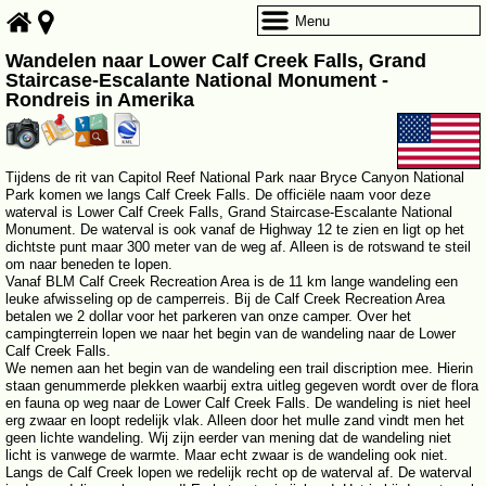
Menu
Wandelen naar Lower Calf Creek Falls, Grand
Staircase-Escalante National Monument -
Rondreis in Amerika
Tijdens de rit van Capitol Reef National Park naar Bryce Canyon National
Park komen we langs Calf Creek Falls. De officiële naam voor deze
waterval is Lower Calf Creek Falls, Grand Staircase-Escalante National
Monument. De waterval is ook vanaf de Highway 12 te zien en ligt op het
dichtste punt maar 300 meter van de weg af. Alleen is de rotswand te steil
om naar beneden te lopen.
Vanaf BLM Calf Creek Recreation Area is de 11 km lange wandeling een
leuke afwisseling op de camperreis. Bij de Calf Creek Recreation Area
betalen we 2 dollar voor het parkeren van onze camper. Over het
campingterrein lopen we naar het begin van de wandeling naar de Lower
Calf Creek Falls.
We nemen aan het begin van de wandeling een trail discription mee. Hierin
staan genummerde plekken waarbij extra uitleg gegeven wordt over de flora
en fauna op weg naar de Lower Calf Creek Falls. De wandeling is niet heel
erg zwaar en loopt redelijk vlak. Alleen door het mulle zand vindt men het
geen lichte wandeling. Wij zijn eerder van mening dat de wandeling niet
licht is vanwege de warmte. Maar echt zwaar is de wandeling ook niet.
Langs de Calf Creek lopen we redelijk recht op de waterval af. De waterval