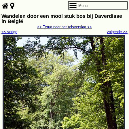
Menu
Wandelen door een mooi stuk bos bij Daverdisse
in België
>> Terug naar het reisverslag <<
<< vorige
volgende >>