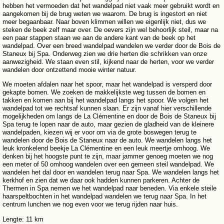
hebben het vermoeden dat het wandelpad niet vaak meer gebruikt wordt en
aangekomen bij de brug weten we waarom. De brug is ingestort en niet
meer begaanbaar. Naar boven klimmen willen we eigenlijk niet, dus we
steken de beek zelf maar over. De oevers zijn wel behoorlijk steil, maar na
een paar stappen staan we aan de andere kant van de beek op het
wandelpad. Over een breed wandelpad wandelen we verder door de Bois de
Staneux bij Spa. Onderweg zien we drie herten die schrikken van onze
aanwezigheid. We staan even stil, kijkend naar de herten, voor we verder
wandelen door ontzettend mooie winter natuur.
We moeten afdalen naar het spoor, maar het wandelpad is versperd door
gekapte bomen. We zoeken de makkelijkste weg tussen de bomen en
takken en komen aan bij het wandelpad langs het spoor. We volgen het
wandelpad tot we rechtsaf kunnen slaan. Er zijn vanaf hier verschillende
mogelijkheden om langs de La Clémentine en door de Bois de Staneux bij
Spa terug te lopen naar de auto, maar gezien de gladheid van de kleinere
wandelpaden, kiezen wij er voor om via de grote boswegen terug te
wandelen door de Bois de Staneux naar de auto. We wandelen langs het
leuk kronkelend beekje La Clémentine en een leuk meertje omhoog. We
denken bij het hoogste punt te zijn, maar jammer genoeg moeten we nog
een meter of 50 omhoog wandelen over een gemeen steil wandelpad. We
wandelen het dal door en wandelen terug naar Spa. We wandelen langs het
kerkhof en zien dat we daar ook hadden kunnen parkeren. Achter de
Thermen in Spa nemen we het wandelpad naar beneden. Via enkele steile
haarspeltbochten in het wandelpad wandelen we terug naar Spa. In het
centrum lunchen we nog even voor we terug rijden naar huis.
Lengte: 11 km