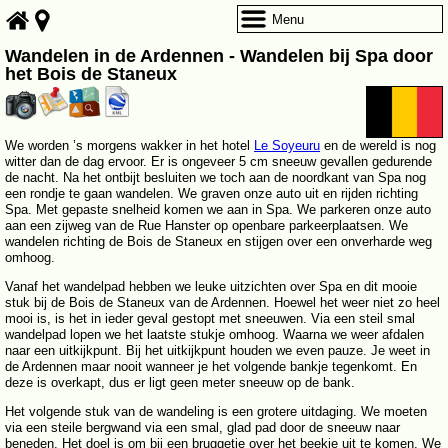
Menu
Wandelen in de Ardennen - Wandelen bij Spa door
het Bois de Staneux
We worden ’s morgens wakker in het hotel
Le Soyeuru
en de wereld is nog
witter dan de dag ervoor. Er is ongeveer 5 cm sneeuw gevallen gedurende
de nacht. Na het ontbijt besluiten we toch aan de noordkant van Spa nog
een rondje te gaan wandelen. We graven onze auto uit en rijden richting
Spa. Met gepaste snelheid komen we aan in Spa. We parkeren onze auto
aan een zijweg van de Rue Hanster op openbare parkeerplaatsen. We
wandelen richting de Bois de Staneux en stijgen over een onverharde weg
omhoog.
Vanaf het wandelpad hebben we leuke uitzichten over Spa en dit mooie
stuk bij de Bois de Staneux van de Ardennen. Hoewel het weer niet zo heel
mooi is, is het in ieder geval gestopt met sneeuwen. Via een steil smal
wandelpad lopen we het laatste stukje omhoog. Waarna we weer afdalen
naar een uitkijkpunt. Bij het uitkijkpunt houden we even pauze. Je weet in
de Ardennen maar nooit wanneer je het volgende bankje tegenkomt. En
deze is overkapt, dus er ligt geen meter sneeuw op de bank.
Het volgende stuk van de wandeling is een grotere uitdaging. We moeten
via een steile bergwand via een smal, glad pad door de sneeuw naar
beneden. Het doel is om bij een bruggetje over het beekje uit te komen. We