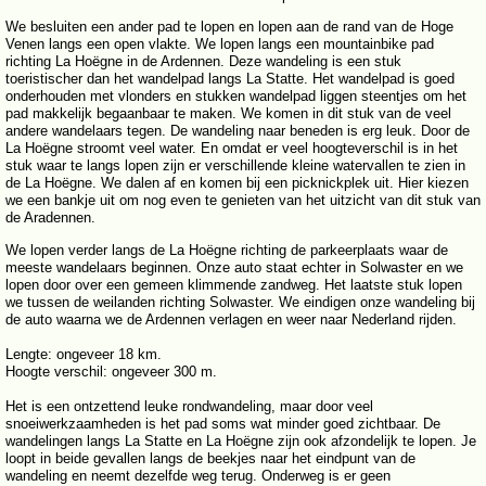
We besluiten een ander pad te lopen en lopen aan de rand van de Hoge
Venen langs een open vlakte. We lopen langs een mountainbike pad
richting La Hoëgne in de Ardennen. Deze wandeling is een stuk
toeristischer dan het wandelpad langs La Statte. Het wandelpad is goed
onderhouden met vlonders en stukken wandelpad liggen steentjes om het
pad makkelijk begaanbaar te maken. We komen in dit stuk van de veel
andere wandelaars tegen. De wandeling naar beneden is erg leuk. Door de
La Hoëgne stroomt veel water. En omdat er veel hoogteverschil is in het
stuk waar te langs lopen zijn er verschillende kleine watervallen te zien in
de La Hoëgne. We dalen af en komen bij een picknickplek uit. Hier kiezen
we een bankje uit om nog even te genieten van het uitzicht van dit stuk van
de Aradennen.
We lopen verder langs de La Hoëgne richting de parkeerplaats waar de
meeste wandelaars beginnen. Onze auto staat echter in Solwaster en we
lopen door over een gemeen klimmende zandweg. Het laatste stuk lopen
we tussen de weilanden richting Solwaster. We eindigen onze wandeling bij
de auto waarna we de Ardennen verlagen en weer naar Nederland rijden.
Lengte: ongeveer 18 km.
Hoogte verschil: ongeveer 300 m.
Het is een ontzettend leuke rondwandeling, maar door veel
snoeiwerkzaamheden is het pad soms wat minder goed zichtbaar. De
wandelingen langs La Statte en La Hoëgne zijn ook afzondelijk te lopen. Je
loopt in beide gevallen langs de beekjes naar het eindpunt van de
wandeling en neemt dezelfde weg terug. Onderweg is er geen