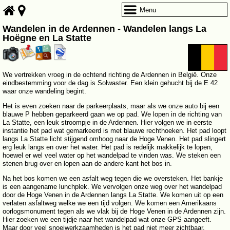
Menu
Wandelen in de Ardennen - Wandelen langs La
Hoëgne en La Statte
We vertrekken vroeg in de ochtend richting de Ardennen in België. Onze
eindbestemming voor de dag is Solwaster. Een klein gehucht bij de E 42
waar onze wandeling begint.
Het is even zoeken naar de parkeerplaats, maar als we onze auto bij een
blauwe P hebben geparkeerd gaan we op pad. We lopen in de richting van
La Statte, een leuk stroompje in de Ardennen. Hier volgen we in eerste
instantie het pad wat gemarkeerd is met blauwe rechthoeken. Het pad loopt
langs La Statte licht stijgend omhoog naar de Hoge Venen. Het pad slingert
erg leuk langs en over het water. Het pad is redelijk makkelijk te lopen,
hoewel er wel veel water op het wandelpad te vinden was. We steken een
stenen brug over en lopen aan de andere kant het bos in.
Na het bos komen we een asfalt weg tegen die we oversteken. Het bankje
is een aangename lunchplek. We vervolgen onze weg over het wandelpad
door de Hoge Venen in de Ardennen langs La Statte. We komen uit op een
verlaten asfaltweg welke we een tijd volgen. We komen een Amerikaans
oorlogsmonument tegen als we vlak bij de Hoge Venen in de Ardennen zijn.
Hier zoeken we een tijdje naar het wandelpad wat onze GPS aangeeft.
Maar door veel snoeiwerkzaamheden is het pad niet meer zichtbaar.