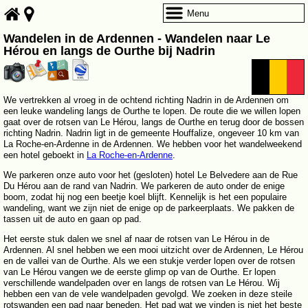
Menu
Wandelen in de Ardennen - Wandelen naar Le
Hérou en langs de Ourthe bij Nadrin
We vertrekken al vroeg in de ochtend richting Nadrin in de Ardennen om
een leuke wandeling langs de Ourthe te lopen. De route die we willen lopen
gaat over de rotsen van Le Hérou, langs de Ourthe en terug door de bossen
richting Nadrin. Nadrin ligt in de gemeente Houffalize, ongeveer 10 km van
La Roche-en-Ardenne in de Ardennen. We hebben voor het wandelweekend
een hotel geboekt in
La Roche-en-Ardenne
.
We parkeren onze auto voor het (gesloten) hotel Le Belvedere aan de Rue
Du Hérou aan de rand van Nadrin. We parkeren de auto onder de enige
boom, zodat hij nog een beetje koel blijft. Kennelijk is het een populaire
wandeling, want we zijn niet de enige op de parkeerplaats. We pakken de
tassen uit de auto en gaan op pad.
Het eerste stuk dalen we snel af naar de rotsen van Le Hérou in de
Ardennen. Al snel hebben we een mooi uitzicht over de Ardennen, Le Hérou
en de vallei van de Ourthe. Als we een stukje verder lopen over de rotsen
van Le Hérou vangen we de eerste glimp op van de Ourthe. Er lopen
verschillende wandelpaden over en langs de rotsen van Le Hérou. Wij
hebben een van de vele wandelpaden gevolgd. We zoeken in deze steile
rotswanden een pad naar beneden. Het pad wat we vinden is niet het beste