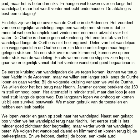
pad, maar het is beter dan niks. Er hangen wel touwen over en langs het
wandelpad, maar het wordt verder niet echt onderhouden. De afdaling is
best een uitdaging!
Eindelijk zijn we bij de oever van de Ourthe in de Ardennen. Het voordeel
van een dergelijke wandeling langs een watertje met stenen is dat je
meestal wel een lunchplek kunt vinden met een mooi uitzicht over het
water. De Ourthe is daarop geen uitzondering. Het eerste stuk van het
wandelpad langs de Ourthe is niet heel erg best. Delen van het wandelpad
zijn weggespoeld in de Ourthe en er zijn kleine omleidingen naar hoger
gelegen stukken. Na een stuk over rotsen klimmend, komen we op een
beter stuk van de wandeling. En als we mensen op slippers zien lopen,
gaan we er eigenlijk vanuit dat het verdere wandelpad goed begaanbaar is.
De eerste kruising van wandelpaden die we tegen komen, kunnen we terug
naar Nadrin in de Ardennen, maar we willen een langer stuk langs de Ourthe
lopen en gaan verder. Bij de volgende kruising verlaten we wel de Ourthe.
We willen door het bos terug naar Nadrin. Jammer genoeg betekent dat 150
m steil omhoog lopen. Het alternatief is minder steil, maar dan loop je een
heel stuk langs de grote weg. Dus langzaam lopen we omhoog en komen
uit bij een survival bouwwerk. We maken gebruik van de toestellen en
hebben een leuk bankje.
We lopen verder en gaan op zoek naar het wandelpad. Naast een gekapt
bos vinden we het wandelpad terug naar Nadrin. Het eerste stuk is iets
minder goed zichtbaar door begroeiing, maar verder wordt het wandelpad
beter. We volgen het wandelpad dalend en klimmend en komen terug bij de
parkeerplaats. En we hebben, dankzij de boom, een koele auto!