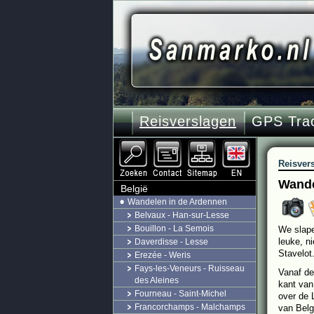
Reisverslagen
GPS Tra
Reisver
Wande
België
Wandelen in de Ardennen
Belvaux - Han-sur-Lesse
Bouillon - La Semois
We slape
leuke, n
Daverdisse - Lesse
Stavelot.
Erezée - Weris
Fays-les-Veneurs - Ruisseau
Vanaf de
des Aleines
kant van
Fourneau - Saint-Michel
over de 
Francorchamps - Malchamps
van Belg