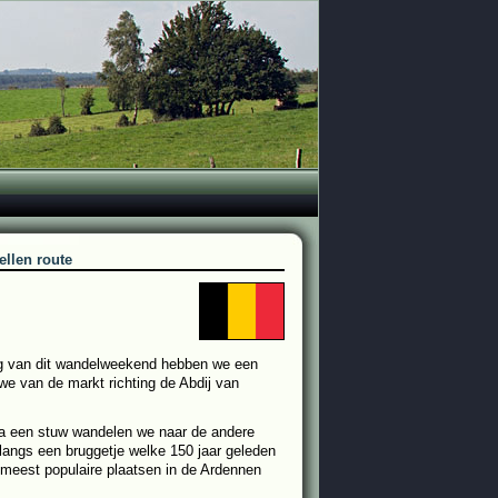
ellen route
ing van dit wandelweekend hebben we een
 we van de markt richting de Abdij van
ia een stuw wandelen we naar de andere
angs een bruggetje welke 150 jaar geleden
 meest populaire plaatsen in de Ardennen