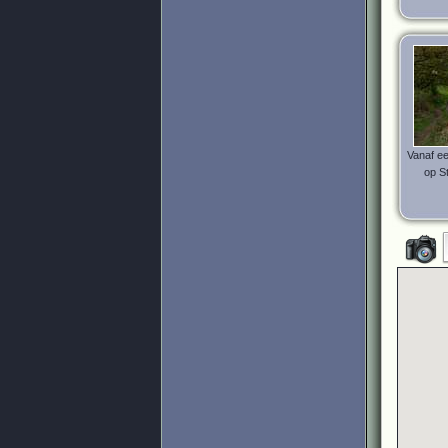
Vanaf ee
op S