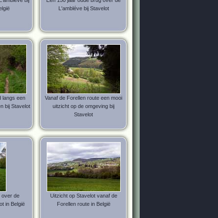
'ambléve bij
Een 150 jaar oude brug over de
elgië
L'ambléve bij Stavelot
 langs een
Vanaf de Forellen route een mooi
 bij Stavelot
uitzicht op de omgeving bij
Stavelot
t over de
Uitzicht op Stavelot vanaf de
t in België
Forellen route in België