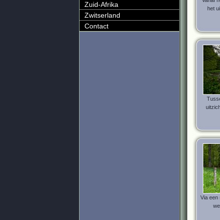
Vanaf h
Zuid-Afrika
het u
Zwitserland
Contact
Tuss
uitzic
Via een 
we