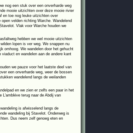
 we nog een stuk over een onverharde weg
de mooie uitzichten over deze mooie rivier
 en toe nog leuke uitzichten over
e open velden richting Warche. Wandelend
 Stavelot. Vlak voor Warche houden we
asfaltweg hebben we wel mooie uitzichten
 wilden lopen is ver weg. We snappen nu
lijk omhoog. We wandelen door het gehucht
n viaduct en wandelen aan de andere kant
ouden we pauze voor het laatste deel van
, over een onverharde weg, weer de bossen
 stukken wandelend langs de weilanden
delpad en we zien er zelfs een paar in het
e L'ambléve terug naar de Abdij van
 wandeling is afwisselend langs de
nde wandeling bij Stavelot. Onderweg is
huchten. Dus neem zelf genoeg eten en