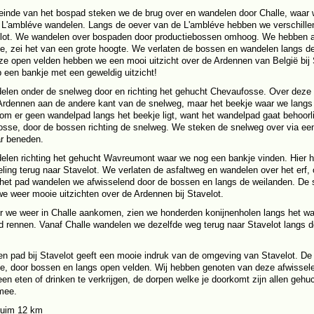
einde van het bospad steken we de brug over en wandelen door Challe, waar
 L'ambléve wandelen. Langs de oever van de L'ambléve hebben we verschillen
elot. We wandelen over bospaden door productiebossen omhoog. We hebben af
e, zei het van een grote hoogte. We verlaten de bossen en wandelen langs d
ze open velden hebben we een mooi uitzicht over de Ardennen van België bij
 een bankje met een geweldig uitzicht!
len onder de snelweg door en richting het gehucht Chevaufosse. Over deze 
Ardennen aan de andere kant van de snelweg, maar het beekje waar we langs
om er geen wandelpad langs het beekje ligt, want het wandelpad gaat behoor
sse, door de bossen richting de snelweg. We steken de snelweg over via ee
r beneden.
len richting het gehucht Wavreumont waar we nog een bankje vinden. Hier h
ling terug naar Stavelot. We verlaten de asfaltweg en wandelen over het erf
 het pad wandelen we afwisselend door de bossen en langs de weilanden. De
e weer mooie uitzichten over de Ardennen bij Stavelot.
r we weer in Challe aankomen, zien we honderden konijnenholen langs het wan
d rennen. Vanaf Challe wandelen we dezelfde weg terug naar Stavelot langs d
.
llen pad bij Stavelot geeft een mooie indruk van de omgeving van Stavelot. De
e, door bossen en langs open velden. Wij hebben genoten van deze afwissele
een eten of drinken te verkrijgen, de dorpen welke je doorkomt zijn allen ge
mee.
ruim 12 km