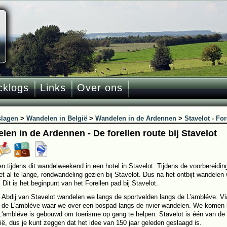
cklogs
Links
Over ons
slagen
>
Wandelen in België
>
Wandelen in de Ardennen
>
Stavelot - For
len in de Ardennen - De forellen route bij Stavelot
n tijdens dit wandelweekend in een hotel in Stavelot. Tijdens de voorbereid
iet al te lange, rondwandeling gezien bij Stavelot. Dus na het ontbijt wandelen
 Dit is het beginpunt van het Forellen pad bij Stavelot.
 Abdij van Stavelot wandelen we langs de sportvelden langs de L'ambléve. V
 de L'ambléve waar we over een bospad langs de rivier wandelen. We komen l
L'ambléve is gebouwd om toerisme op gang te helpen. Stavelot is één van de
ië, dus je kunt zeggen dat het idee van 150 jaar geleden geslaagd is.