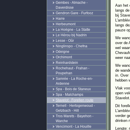
Gembes - Almache -
Aan het 
Daverdisse
langs de
Gendron Gare - Furfooz
bij Stav
Harre
L'amblév
Herbeumont
langs de
La Hoëgne - La Statte
pauze op
Le Hérou bij Nadrin
We wande
Lesse - Oûr
over de 
Ninglinspo - Chefna
wel waar
Odeigne
Chevaufo
Orchimont
weer naa
Reinhardstein
We wande
Rochehaut - Frahan -
de wande
Poupehan
in. Over
Samrée - La Roche-en-
hebben w
Ardenne
Vlak voo
Spa - Bois de Staneux
open vel
Spa - Malchamps
Stavelot
Stavelot - Forellen route
Ternell - Hertogenwoud -
Dit fore
Getzbach - Hill
L'amblév
verder g
Tros Marets - Bayehon -
drinken 
Warche
Vencimont - La Houille
Lengte: 