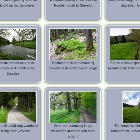
et wandelpad bij Stavelot
Het wandelpad bij Challe over de
Wandelend langs de L
itzicht op de L'ambléve
Forellen route bij Stavelot
Stavelot in B
en de bomen een mooi
Bosbessen in de bossen bij
Een leuk wandelpad
ht over de L'ambléve bij
Stavelot in de Ardennen in België
weiland in de Ardennen
Stavelot
steile asfaltweg wandelen
Over een zandweg langs
Een mooi uitzich
 terug naar Stavelot
weilanden af en toe een mooi
Ardennen bij Stavelo
uitzicht