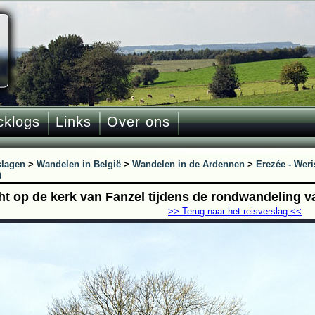
cklogs
Links
Over ons
slagen
>
Wandelen in België
>
Wandelen in de Ardennen
>
Erezée - Weri
0
cht op de kerk van Fanzel tijdens de rondwandeling v
>> Terug naar het reisverslag <<