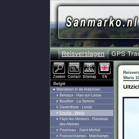
Reisverslagen
GPS Tra
Reisver
Weris 1
België
Uitzi
Wandelen in de Ardennen
Belvaux - Han-sur-Lesse
Bouillon - La Semois
Daverdisse - Lesse
Erezée - Weris
Fays-les-Veneurs - Ruisseau
des Aleines
Fourneau - Saint-Michel
Francorchamps - Malchamps