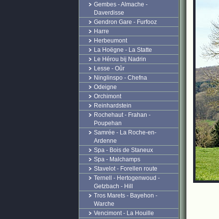
Gembes - Almache -
Daverdisse
Gendron Gare - Furfooz
Harre
Herbeumont
La Hoëgne - La Statte
Le Hérou bij Nadrin
Lesse - Oûr
Ninglinspo - Chefna
Odeigne
Orchimont
Reinhardstein
Rochehaut - Frahan -
Poupehan
Samrée - La Roche-en-
Ardenne
Spa - Bois de Staneux
Spa - Malchamps
Stavelot - Forellen route
Ternell - Hertogenwoud -
Getzbach - Hill
Tros Marets - Bayehon -
Warche
Vencimont - La Houille