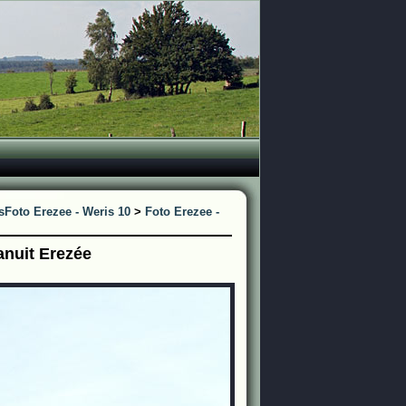
s
Foto Erezee - Weris 10
>
Foto Erezee -
anuit Erezée