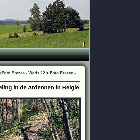
s
Foto Erezee - Weris 12
>
Foto Erezee -
ling in de Ardennen in België