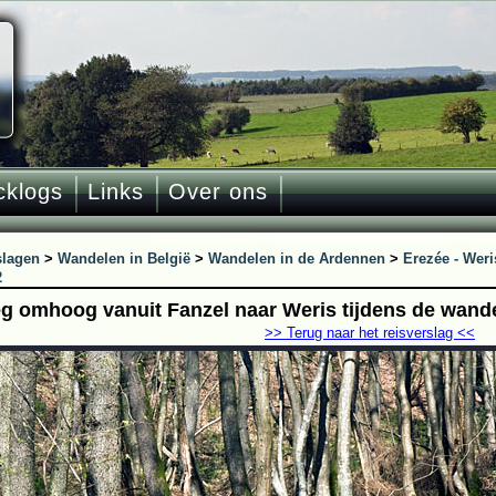
cklogs
Links
Over ons
slagen
>
Wandelen in België
>
Wandelen in de Ardennen
>
Erezée - Weri
2
g omhoog vanuit Fanzel naar Weris tijdens de wande
>> Terug naar het reisverslag <<