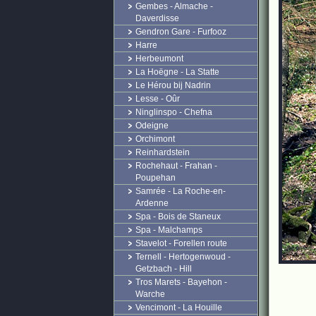
Gembes - Almache -
Daverdisse
Gendron Gare - Furfooz
Harre
Herbeumont
La Hoëgne - La Statte
Le Hérou bij Nadrin
Lesse - Oûr
Ninglinspo - Chefna
Odeigne
Orchimont
Reinhardstein
Rochehaut - Frahan -
Poupehan
Samrée - La Roche-en-
Ardenne
Spa - Bois de Staneux
Spa - Malchamps
Stavelot - Forellen route
Ternell - Hertogenwoud -
Getzbach - Hill
Tros Marets - Bayehon -
Warche
Vencimont - La Houille