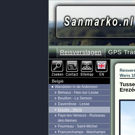
Reisverslagen
GPS Tra
Reisver
Weris 1
België
Tusse
Wandelen in de Ardennen
Erezé
Belvaux - Han-sur-Lesse
Bouillon - La Semois
Daverdisse - Lesse
Erezée - Weris
Fays-les-Veneurs - Ruisseau
des Aleines
Fourneau - Saint-Michel
Francorchamps - Malchamps