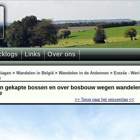
cklogs
Links
Over ons
slagen
>
Wandelen in België
>
Wandelen in de Ardennen
>
Erezée - Weri
8
n gekapte bossen en over bosbouw wegen wandelen 
e
>> Terug naar het reisverslag <<