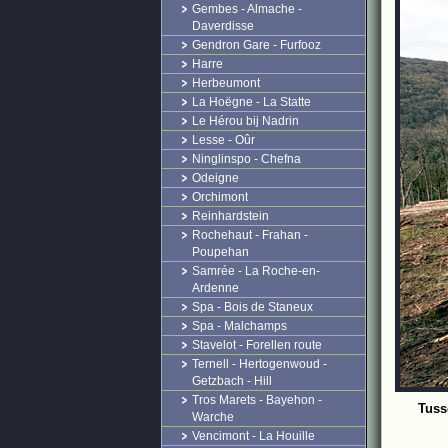
Gembes - Almache -
Daverdisse
Gendron Gare - Furfooz
Harre
Herbeumont
La Hoëgne - La Statte
Le Hérou bij Nadrin
Lesse - Oûr
Ninglinspo - Chefna
Odeigne
Orchimont
Reinhardstein
Rochehaut - Frahan -
Poupehan
Samrée - La Roche-en-
Ardenne
Spa - Bois de Staneux
Spa - Malchamps
Stavelot - Forellen route
Ternell - Hertogenwoud -
Getzbach - Hill
Tros Marets - Bayehon -
Tuss
Warche
Vencimont - La Houille