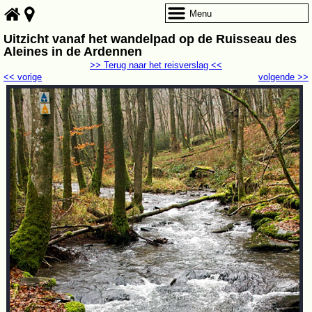
Menu
Uitzicht vanaf het wandelpad op de Ruisseau des
Aleines in de Ardennen
>> Terug naar het reisverslag <<
<< vorige
volgende >>