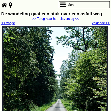
Menu
De wandeling gaat een stuk over een asfalt weg
>> Terug naar het reisverslag <<
<< vorige
volgende >>