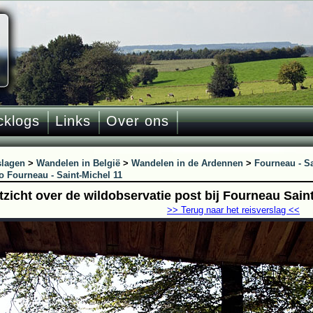
cklogs
Links
Over ons
slagen
>
Wandelen in België
>
Wandelen in de Ardennen
>
Fourneau - Sa
o Fourneau - Saint-Michel 11
itzicht over de wildobservatie post bij Fourneau Sain
>> Terug naar het reisverslag <<