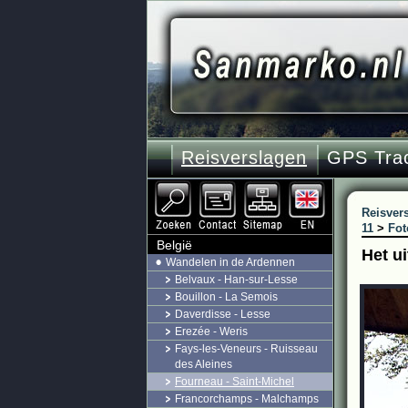
Reisverslagen
GPS Tra
Reisver
11
>
Fot
België
Het u
Wandelen in de Ardennen
Belvaux - Han-sur-Lesse
Bouillon - La Semois
Daverdisse - Lesse
Erezée - Weris
Fays-les-Veneurs - Ruisseau
des Aleines
Fourneau - Saint-Michel
Francorchamps - Malchamps