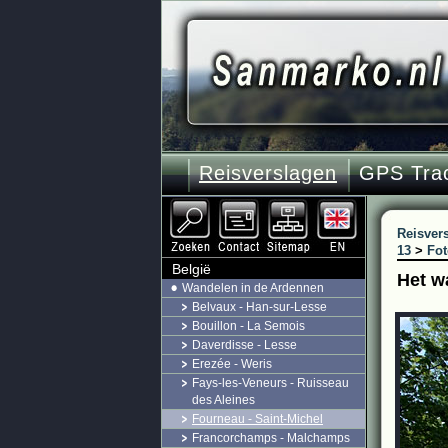
Reisverslagen
GPS Tra
Reisver
13
>
Fot
België
Het w
Wandelen in de Ardennen
Belvaux - Han-sur-Lesse
Bouillon - La Semois
Daverdisse - Lesse
Erezée - Weris
Fays-les-Veneurs - Ruisseau
des Aleines
Fourneau - Saint-Michel
Francorchamps - Malchamps