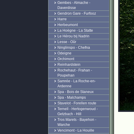
Gembes - Almache -
Daverdisse
Gendron Gare - Furfooz
Harre
Herbeumont
La Hoëgne - La Statte
Le Hérou bij Nadrin
Lesse - Oûr
Ninglinspo - Chefna
Odeigne
Orchimont
Reinhardstein
Rochehaut - Frahan -
Poupehan
Samrée - La Roche-en-
Ardenne
Spa - Bois de Staneux
Spa - Malchamps
Stavelot - Forellen route
Ternell - Hertogenwoud -
Getzbach - Hill
Tros Marets - Bayehon -
Warche
Vencimont - La Houille