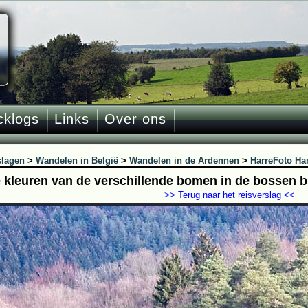
cklogs
Links
Over ons
slagen
>
Wandelen in België
>
Wandelen in de Ardennen
>
Harre
Foto Har
 kleuren van de verschillende bomen in de bossen bi
>> Terug naar het reisverslag <<