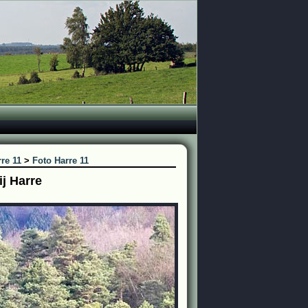
re 11
>
Foto Harre 11
j Harre