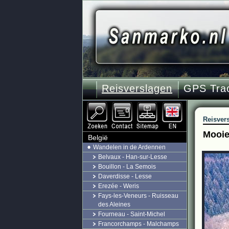
Reisverslagen
GPS Tra
Reisver
Mooie
België
Wandelen in de Ardennen
Belvaux - Han-sur-Lesse
Bouillon - La Semois
Daverdisse - Lesse
Erezée - Weris
Fays-les-Veneurs - Ruisseau
des Aleines
Fourneau - Saint-Michel
Francorchamps - Malchamps