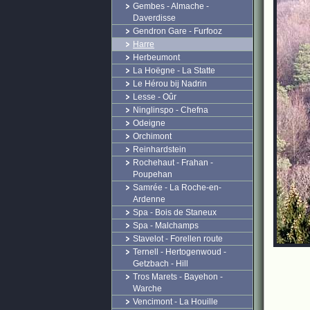
Gembes - Almache -
Daverdisse
Gendron Gare - Furfooz
Harre
Herbeumont
La Hoëgne - La Statte
Le Hérou bij Nadrin
Lesse - Oûr
Ninglinspo - Chefna
Odeigne
Orchimont
Reinhardstein
Rochehaut - Frahan -
Poupehan
Samrée - La Roche-en-
Ardenne
Spa - Bois de Staneux
Spa - Malchamps
Stavelot - Forellen route
Ternell - Hertogenwoud -
Getzbach - Hill
Tros Marets - Bayehon -
Warche
Vencimont - La Houille