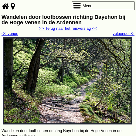
Menu
Wandelen door loofbossen richting Bayehon bij
de Hoge Venen in de Ardennen
>> Terug naar het reisverslag <<
<< vorige
volgende >>
Wandelen door loofbossen richting Bayehon bij de Hoge Venen in de
Ardennen in België