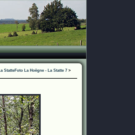
a Statte
Foto La Hoëgne - La Statte 7
>
n