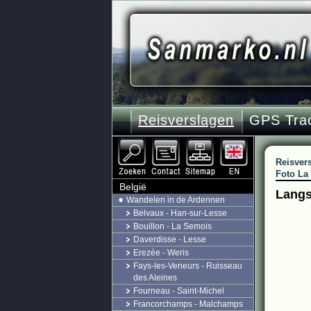
Reisverslagen
GPS Tra
Reisver
Foto La 
België
Langs
Wandelen in de Ardennen
Belvaux - Han-sur-Lesse
Bouillon - La Semois
Daverdisse - Lesse
Erezée - Weris
Fays-les-Veneurs - Ruisseau
des Aleines
Fourneau - Saint-Michel
Francorchamps - Malchamps