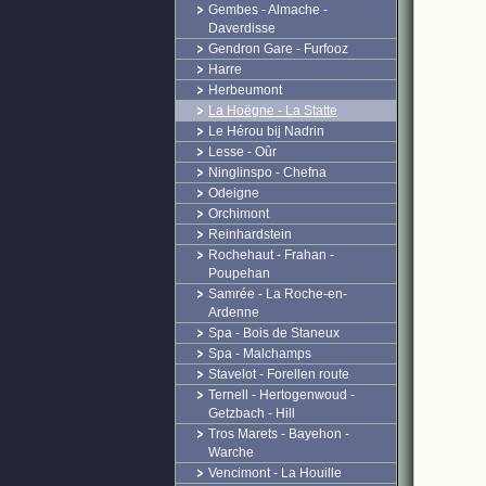
Gembes - Almache -
Daverdisse
Gendron Gare - Furfooz
Harre
Herbeumont
La Hoëgne - La Statte
Le Hérou bij Nadrin
Lesse - Oûr
Ninglinspo - Chefna
Odeigne
Orchimont
Reinhardstein
Rochehaut - Frahan -
Poupehan
Samrée - La Roche-en-
Ardenne
Spa - Bois de Staneux
Spa - Malchamps
Stavelot - Forellen route
Ternell - Hertogenwoud -
Getzbach - Hill
Tros Marets - Bayehon -
Warche
Vencimont - La Houille