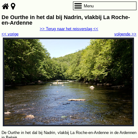
Menu
De Ourthe in het dal bij Nadrin, vlakbij La Roche-
en-Ardenne
>> Terug naar het reisverslag <<
<< vorige
volgende >>
De Ourthe in het dal bij Nadrin, vlakbij La Roche-en-Ardenne in de Ardennen
in België