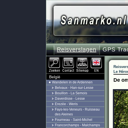
Reisverslagen
GPS Tra
Reisver
Le Hérou
België
De om
Wandelen in de Ardennen
Belvaux - Han-sur-Lesse
Bouillon - La Semois
Daverdisse - Lesse
Erezée - Weris
Fays-les-Veneurs - Ruisseau
des Aleines
Fourneau - Saint-Michel
Francorchamps - Malchamps