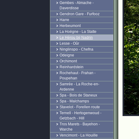
Gembes - Almache -
Daverdisse
Gendron Gare - Furfooz
Harre
Herbeumont
La Hoëgne - La Statte
Le Hérou bij Nadrin
Lesse - Oûr
Ninglinspo - Chefna
Odeigne
Orchimont
Reinhardstein
Rochehaut - Frahan -
Poupehan
Samrée - La Roche-en-
Ardenne
Spa - Bois de Staneux
Spa - Malchamps
Stavelot - Forellen route
Ternell - Hertogenwoud -
Getzbach - Hill
Tros Marets - Bayehon -
Warche
Vencimont - La Houille