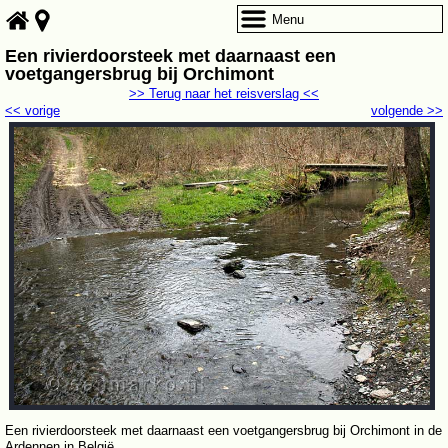
Menu
Een rivierdoorsteek met daarnaast een
voetgangersbrug bij Orchimont
>> Terug naar het reisverslag <<
<< vorige
volgende >>
Een rivierdoorsteek met daarnaast een voetgangersbrug bij Orchimont in de
Ardennen in België