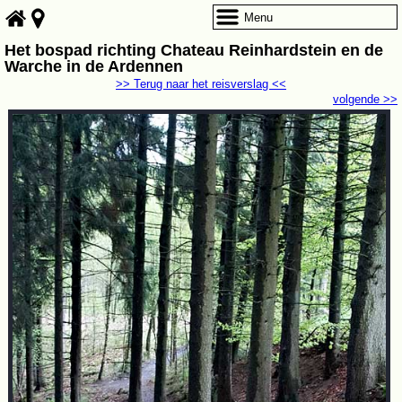
Menu
Het bospad richting Chateau Reinhardstein en de
Warche in de Ardennen
>> Terug naar het reisverslag <<
volgende >>