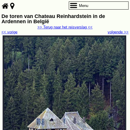
Menu
De toren van Chateau Reinhardstein in de
Ardennen in België
>> Terug naar het reisverslag <<
<< vorige
volgende >>