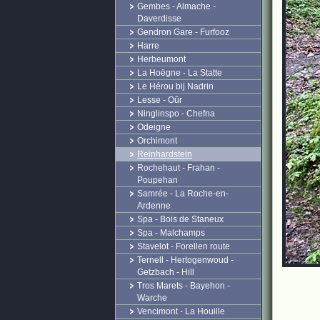
Gembes - Almache -
Daverdisse
Gendron Gare - Furfooz
Harre
Herbeumont
La Hoëgne - La Statte
Le Hérou bij Nadrin
Lesse - Oûr
Ninglinspo - Chefna
Odeigne
Orchimont
Reinhardstein
Rochehaut - Frahan -
Poupehan
Samrée - La Roche-en-
Ardenne
Spa - Bois de Staneux
Spa - Malchamps
Stavelot - Forellen route
Ternell - Hertogenwoud -
Getzbach - Hill
Tros Marets - Bayehon -
Warche
Vencimont - La Houille