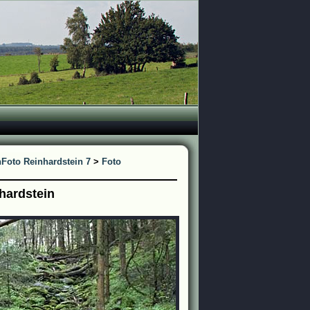
n
Foto Reinhardstein 7
>
Foto
hardstein