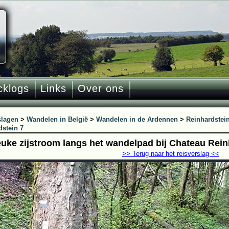
cklogs
Links
Over ons
slagen
>
Wandelen in België
>
Wandelen in de Ardennen
>
Reinhardstei
dstein 7
euke zijstroom langs het wandelpad bij Chateau Rein
>> Terug naar het reisverslag <<