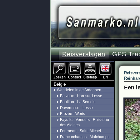
Reisverslagen
GPS Tra
Reisver
Reinhar
België
Een l
Wandelen in de Ardennen
Belvaux - Han-sur-Lesse
Bouillon - La Semois
Daverdisse - Lesse
Erezée - Weris
Fays-les-Veneurs - Ruisseau
des Aleines
Fourneau - Saint-Michel
Francorchamps - Malchamps