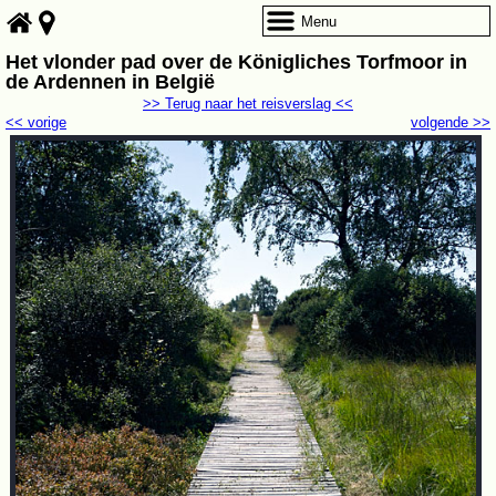
Menu
Het vlonder pad over de Königliches Torfmoor in
de Ardennen in België
>> Terug naar het reisverslag <<
<< vorige
volgende >>