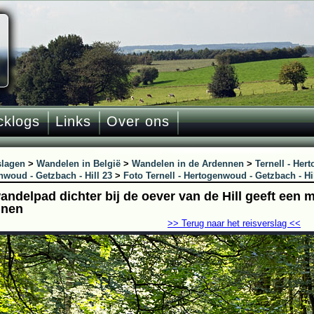
cklogs
Links
Over ons
slagen
>
Wandelen in België
>
Wandelen in de Ardennen
>
Ternell - Her
nwoud - Getzbach - Hill 23
>
Foto Ternell - Hertogenwoud - Getzbach - Hi
ndelpad dichter bij de oever van de Hill geeft een mo
nnen
>> Terug naar het reisverslag <<