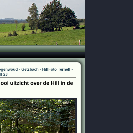
togenwoud - Getzbach - Hill
Foto Ternell -
ll 23
oi uitzicht over de Hill in de