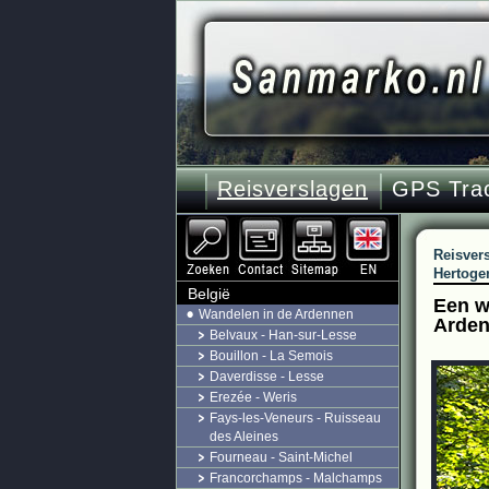
Reisverslagen
GPS Tra
Reisver
Hertoge
België
Een wa
Wandelen in de Ardennen
Arde
Belvaux - Han-sur-Lesse
Bouillon - La Semois
Daverdisse - Lesse
Erezée - Weris
Fays-les-Veneurs - Ruisseau
des Aleines
Fourneau - Saint-Michel
Francorchamps - Malchamps