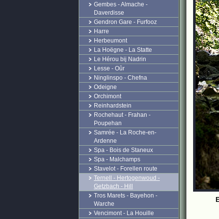
Gembes - Almache -
Daverdisse
Gendron Gare - Furfooz
Harre
Herbeumont
La Hoëgne - La Statte
Le Hérou bij Nadrin
Lesse - Oûr
Ninglinspo - Chefna
Odeigne
Orchimont
Reinhardstein
Rochehaut - Frahan -
Poupehan
Samrée - La Roche-en-
Ardenne
Spa - Bois de Staneux
Spa - Malchamps
Stavelot - Forellen route
Ternell - Hertogenwoud -
Getzbach - Hill
Tros Marets - Bayehon -
E
Warche
Vencimont - La Houille