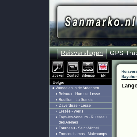
Reisverslagen
GPS Tra
Reisver
Bayehon
België
Lange
Wandelen in de Ardennen
Belvaux - Han-sur-Lesse
Bouillon - La Semois
Daverdisse - Lesse
Erezée - Weris
Fays-les-Veneurs - Ruisseau
des Aleines
Fourneau - Saint-Michel
Francorchamps - Malchamps