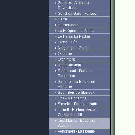
Gembes - Almache -
Daverdisse
Gendron Gare - Furfooz
Harre
Herbeumont
La Hoëgne - La Statte
Le Hérou bij Nadrin
Lesse - Oûr
Ninglinspo - Chefna
Odeigne
Orchimont
Reinhardstein
Rochehaut - Frahan -
Poupehan
Samrée - La Roche-en-
Ardenne
Spa - Bois de Staneux
Spa - Malchamps
Stavelot - Forellen route
Ternell - Hertogenwoud -
Getzbach - Hill
Tros Marets - Bayehon -
Warche
Vencimont - La Houille