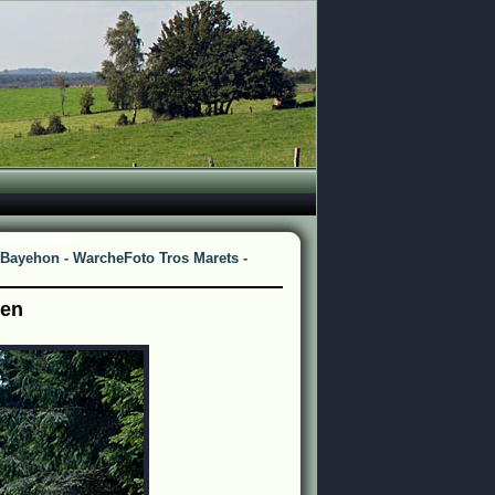
- Bayehon - Warche
Foto Tros Marets -
men