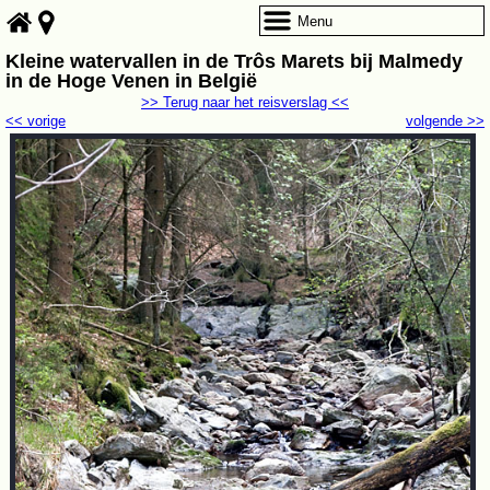
Menu
Kleine watervallen in de Trôs Marets bij Malmedy
in de Hoge Venen in België
>> Terug naar het reisverslag <<
<< vorige
volgende >>