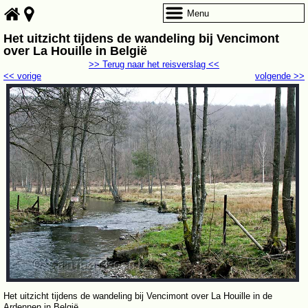
Menu
Het uitzicht tijdens de wandeling bij Vencimont
over La Houille in België
>> Terug naar het reisverslag <<
<< vorige
volgende >>
Het uitzicht tijdens de wandeling bij Vencimont over La Houille in de
Ardennen in België