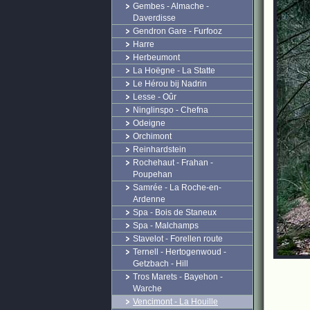
Gembes - Almache -
Daverdisse
Gendron Gare - Furfooz
Harre
Herbeumont
La Hoëgne - La Statte
Le Hérou bij Nadrin
Lesse - Oûr
Ninglinspo - Chefna
Odeigne
Orchimont
Reinhardstein
Rochehaut - Frahan -
Poupehan
Samrée - La Roche-en-
Ardenne
Spa - Bois de Staneux
Spa - Malchamps
Stavelot - Forellen route
Ternell - Hertogenwoud -
Getzbach - Hill
Tros Marets - Bayehon -
Warche
Vencimont - La Houille