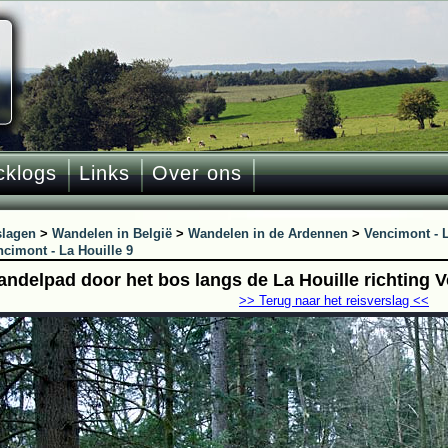
cklogs
Links
Over ons
slagen
>
Wandelen in België
>
Wandelen in de Ardennen
>
Vencimont - L
cimont - La Houille 9
andelpad door het bos langs de La Houille richting 
>> Terug naar het reisverslag <<