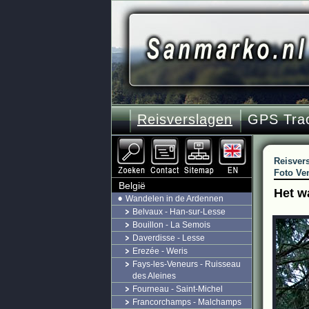
Reisverslagen
GPS Tra
Reisver
Foto Ven
België
Het w
Wandelen in de Ardennen
Belvaux - Han-sur-Lesse
Bouillon - La Semois
Daverdisse - Lesse
Erezée - Weris
Fays-les-Veneurs - Ruisseau
des Aleines
Fourneau - Saint-Michel
Francorchamps - Malchamps