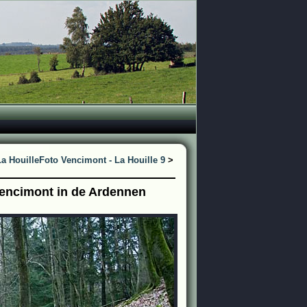
a Houille
Foto Vencimont - La Houille 9
>
Vencimont in de Ardennen