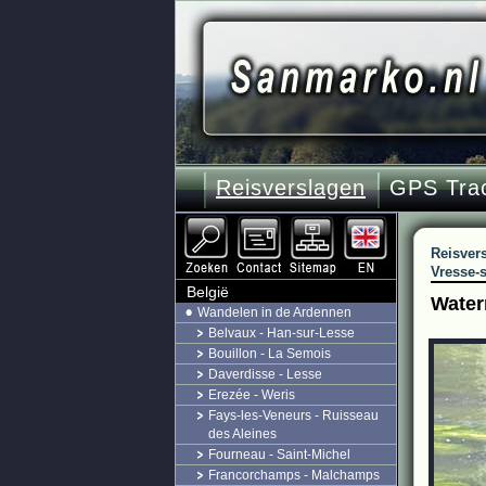
Reisverslagen
GPS Tra
Reisver
Vresse-
België
Water
Wandelen in de Ardennen
Belvaux - Han-sur-Lesse
Bouillon - La Semois
Daverdisse - Lesse
Erezée - Weris
Fays-les-Veneurs - Ruisseau
des Aleines
Fourneau - Saint-Michel
Francorchamps - Malchamps