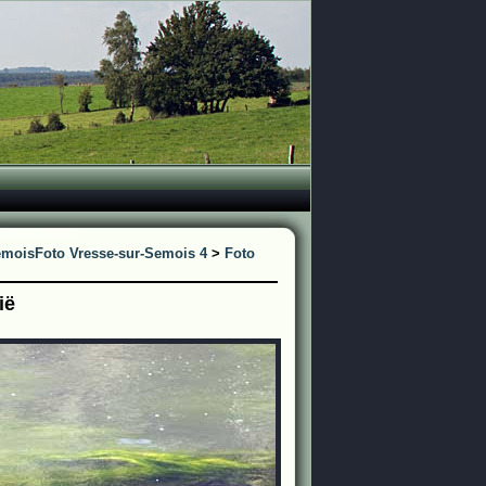
emois
Foto Vresse-sur-Semois 4
>
Foto
ië