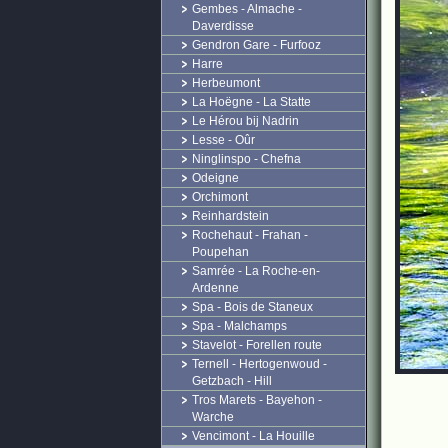
Gembes - Almache -
Daverdisse
Gendron Gare - Furfooz
Harre
Herbeumont
La Hoëgne - La Statte
Le Hérou bij Nadrin
Lesse - Oûr
Ninglinspo - Chefna
Odeigne
Orchimont
Reinhardstein
Rochehaut - Frahan -
Poupehan
Samrée - La Roche-en-
Ardenne
Spa - Bois de Staneux
Spa - Malchamps
Stavelot - Forellen route
Ternell - Hertogenwoud -
Getzbach - Hill
Tros Marets - Bayehon -
Warche
Vencimont - La Houille