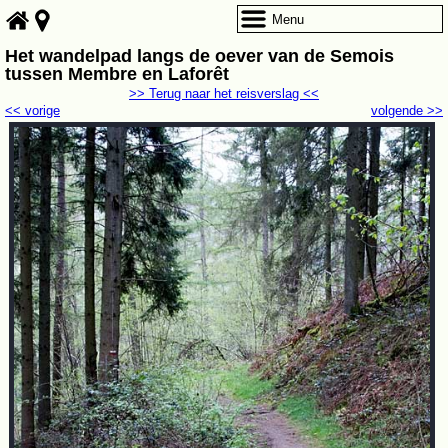
Menu
Het wandelpad langs de oever van de Semois
tussen Membre en Laforêt
>> Terug naar het reisverslag <<
<< vorige
volgende >>