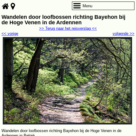
Menu
Wandelen door loofbossen richting Bayehon bij
de Hoge Venen in de Ardennen
>> Terug naar het reisverslag <<
<< vorige
volgende >>
Wandelen door loofbossen richting Bayehon bij de Hoge Venen in de
Ardennen in België