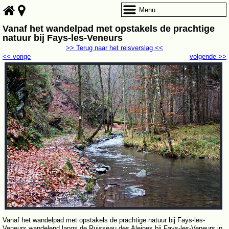
Menu
Vanaf het wandelpad met opstakels de prachtige
natuur bij Fays-les-Veneurs
>> Terug naar het reisverslag <<
<< vorige
volgende >>
Vanaf het wandelpad met opstakels de prachtige natuur bij Fays-les-
Veneurs wandelend langs de Ruisseau des Aleines bij Fays-les-Veneurs in