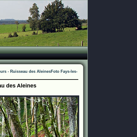
urs - Ruisseau des Aleines
Foto Fays-les-
au des Aleines