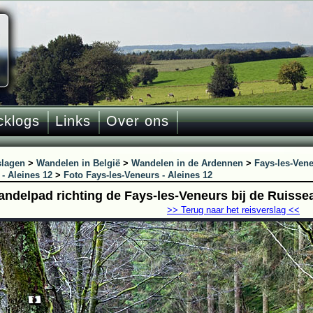
cklogs
Links
Over ons
slagen
>
Wandelen in België
>
Wandelen in de Ardennen
>
Fays-les-Vene
- Aleines 12
>
Foto Fays-les-Veneurs - Aleines 12
andelpad richting de Fays-les-Veneurs bij de Ruisse
>> Terug naar het reisverslag <<