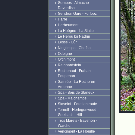
Gembes - Almache -
Daverdisse
Gendron Gare - Furfooz
Harre
Herbeumont
La Hoëgne - La Statte
Le Hérou bij Nadrin
Lesse - Oûr
Ninglinspo - Chefna
Odeigne
Orchimont
Reinhardstein
Rochehaut - Frahan -
Poupehan
Samrée - La Roche-en-
Ardenne
Spa - Bois de Staneux
Spa - Malchamps
Stavelot - Forellen route
Ternell - Hertogenwoud -
Getzbach - Hill
Tros Marets - Bayehon -
Warche
Vencimont - La Houille