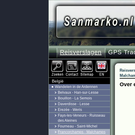
Reisverslagen
GPS Tra
Reisver
Malcha
België
Over 
Wandelen in de Ardennen
Belvaux - Han-sur-Lesse
Bouillon - La Semois
Daverdisse - Lesse
Erezée - Weris
Fays-les-Veneurs - Ruisseau
des Aleines
Fourneau - Saint-Michel
Francorchamps - Malchamps