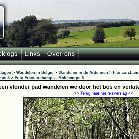
cklogs
Links
Over ons
slagen
>
Wandelen in België
>
Wandelen in de Ardennen
>
Francorcham
mps 8
>
Foto Francorchamps - Malchamps 8
een vlonder pad wandelen we door het bos en verla
>> Terug naar het reisverslag <<