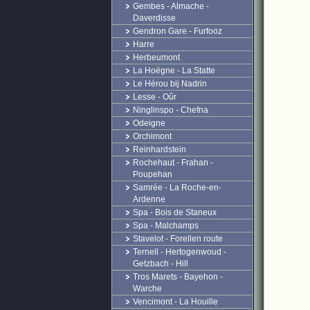
Gembes - Almache -
Daverdisse
Gendron Gare - Furfooz
Harre
Herbeumont
La Hoëgne - La Statte
Le Hérou bij Nadrin
Lesse - Oûr
Ninglinspo - Chefna
Odeigne
Orchimont
Reinhardstein
Rochehaut - Frahan -
Poupehan
Samrée - La Roche-en-
Ardenne
Spa - Bois de Staneux
Spa - Malchamps
Stavelot - Forellen route
Ternell - Hertogenwoud -
Getzbach - Hill
Tros Marets - Bayehon -
Warche
Vencimont - La Houille