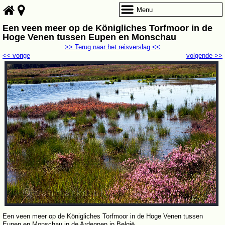
Menu
Een veen meer op de Königliches Torfmoor in de
Hoge Venen tussen Eupen en Monschau
>> Terug naar het reisverslag <<
<< vorige
volgende >>
Een veen meer op de Königliches Torfmoor in de Hoge Venen tussen
Eupen en Monschau in de Ardennen in België