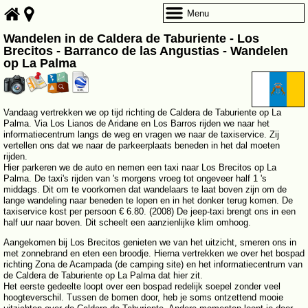
Menu
Wandelen in de Caldera de Taburiente - Los
Brecitos - Barranco de las Angustias - Wandelen
op La Palma
Vandaag vertrekken we op tijd richting de Caldera de Taburiente op La
Palma. Via Los Lianos de Aridane en Los Barros rijden we naar het
informatiecentrum langs de weg en vragen we naar de taxiservice. Zij
vertellen ons dat we naar de parkeerplaats beneden in het dal moeten
rijden.
Hier parkeren we de auto en nemen een taxi naar Los Brecitos op La
Palma. De taxi's rijden van 's morgens vroeg tot ongeveer half 1 's
middags. Dit om te voorkomen dat wandelaars te laat boven zijn om de
lange wandeling naar beneden te lopen en in het donker terug komen. De
taxiservice kost per persoon € 6.80. (2008) De jeep-taxi brengt ons in een
half uur naar boven. Dit scheelt een aanzienlijke klim omhoog.
Aangekomen bij Los Brecitos genieten we van het uitzicht, smeren ons in
met zonnebrand en eten een broodje. Hierna vertrekken we over het bospad
richting Zona de Acampada (de camping site) en het informatiecentrum van
de Caldera de Taburiente op La Palma dat hier zit.
Het eerste gedeelte loopt over een bospad redelijk soepel zonder veel
hoogteverschil. Tussen de bomen door, heb je soms ontzettend mooie