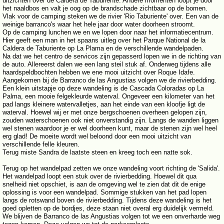
uitzichten over de Caldera de Taburiente. Andere momenten loopt je door
het naaldbos en valt je oog op de brandschade zichtbaar op de bomen.
Vlak voor de camping steken we de rivier 'Rio Taburiente' over. Een van de
weinige barranco's waar het hele jaar door water doorheen stroomt.
Op de camping lunchen we en we lopen door naar het informatiecentrum.
Hier geeft een man in het spaans uitleg over het Parque National de la
Caldera de Taburiente op La Plama en de verschillende wandelpaden.
Na dat we het centro de servicos zijn gepasserd lopen we in de richting van
de auto. Allereerst dalen we een lang steil stuk af. Onderweg tijdens alle
haardspeldbochten hebben we ene mooi uitzicht over Roque Idafe.
Aangekomen bij de Barranco de las Angustias volgen we de rivierbedding.
Een klein uitstapje op deze wandeling is de Cascada Coloradas op La
Palma, een mooie felgekleurde waterval. Ongeveer een kilometer van het
pad langs kleinere watervalletjes, aan het einde van een kloofje ligt de
waterval. Hoewel wij er met onze bergschoenen overheen gelopen zijn,
zouden waterschoenen ook niet onverstandig zijn. Langs de wanden liggen
wel stenen waardoor je er wel doorheen kunt, maar de stenen zijn wel heel
erg glad! De moeite wordt wel beloond door een mooi uitzicht van
verschillende felle kleuren.
Terug miste Sandra de laatste steen en kreeg toch een natte sok.
Terug op het wandelpad zetten we onze wandeling voort richting de 'Salida'.
Het wandelpad loopt een stuk over de rivierbedding. Hoewel dit qua
snelheid niet opschiet, is aan de omgeving wel te zien dat dit de enige
oplossing is voor een wandelpad. Sommige stukken van het pad lopen
langs de rotswand boven de rivierbedding. Tijdens deze wandeling is het
goed opletten op de bordjes, deze staan niet overal erg duidelijk vermeld.
We blijven de Barranco de las Angustias volgen tot we een onverharde weg