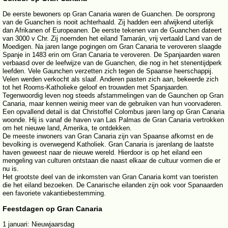
De eerste bewoners op Gran Canaria waren de Guanchen. De oorsprong
van de Guanchen is nooit achterhaald. Zij hadden een afwijkend uiterlijk
dan Afrikanen of Europeanen. De eerste tekenen van de Guanchen dateert
van 3000 v Chr. Zij noemden het eiland Tamarán, vrij vertaald Land van de
Moedigen. Na jaren lange pogingen om Gran Canaria te veroveren slaagde
Spanje in 1483 erin om Gran Canaria te veroveren. De Spanjaarden waren
verbaasd over de leefwijze van de Guanchen, die nog in het stenentijdperk
leefden. Vele Gaunchen verzetten zich tegen de Spaanse heerschappij.
Velen werden verkocht als slaaf. Anderen pasten zich aan, bekeerde zich
tot het Rooms-Katholieke geloof en trouwden met Spanjaarden.
Tegenwoordig leven nog steeds afstammelingen van de Gaunchen op Gran
Canaria, maar kennen weinig meer van de gebruiken van hun voorvaderen.
Een opvallend detail is dat Christoffel Colombus jaren lang op Gran Canaria
woonde. Hij is vanaf de haven van Las Palmas de Gran Canaria vertrokken
om het nieuwe land, Amerika, te ontdekken.
De meeste inwoners van Gran Canaria zijn van Spaanse afkomst en de
bevolking is overwegend Katholiek. Gran Canaria is jarenlang de laatste
haven geweest naar de nieuwe wereld. Hierdoor is op het eiland een
mengeling van culturen ontstaan die naast elkaar de cultuur vormen die er
nu is.
Het grootste deel van de inkomsten van Gran Canaria komt van toeristen
die het eiland bezoeken. De Canarische eilanden zijn ook voor Spanaarden
een favoriete vakantiebestemming.
Feestdagen op Gran Canaria
1 januari: Nieuwjaarsdag