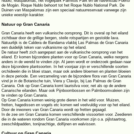
Nublo, Maspalomas, het vogelpark Palmitos Park en de havenstad Puerto
de Mogán. Roque Nublo behoort tot het Roque Nublo National Park. De
Duinen van Maspalomas zijn een speciaal natuurreservaat vanwege zijn
unieke woestijn karakter.
Natuur op Gran Canaria
Gran Canaria heeft een vulkanische oorsprong. Dit is overal op het eiland
zichtbaar door de grillige bergen, steile rotspartijen en gestolde lava.
Natuurlijk is de Caldera de Bandama vlakbij Las Palmas de Gran Canaria
een duidelijk teken van vulkanisme op het eiland.
De natuur heeft zich aangepast aan de vulkanische oorsprong van het
eiland. Er komen bijzondere planten voor op Gran Canaria, welke nergens
anders in de wereld te vinden zijn. Al jaren wordt er onderzoek gedaan naar
deze bijzondere plantsoorten. In het voorjaar zijn er verschillende soorten
orchideeën die in bloei staan, maar ook andere bloemen en planten bloeien
in deze periode. Een verzameling van de bijzondere flora van Gran Canaria
vind je in de Botanische tuin, Viera y Clavijo, bij Las Palmas de Gran
Canaria. Ook op Gran Canaria komt laurisilva voor, net als op de andere
Canarische eilanden. Maar ook Pijnboombossen en Palmboomvaleien zijn
te vinden op Gran Canaria.
Op Gran Canaria komen weinig grote dieren in het wild voor. Muizen,
fretten, hagedissen en vogels etc komen wel veelvuldig voor op het eiland.
Door de inwoners van Gran Canaria wordt op fretten gejaagd.
In de zee om Gran Canaria komen verschillende vissoorten voor. Zeedieren
die in de wateren rondom Gran Canaria voorkomen zijn o.a. pijlstaartrog,
zeeschildpadden, tonijnachtige, dolfijnen en walvissen.
Cultuur op Gran Canaria