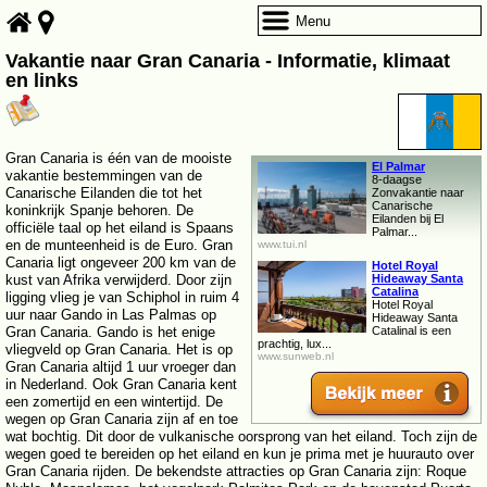
Menu
Vakantie naar Gran Canaria - Informatie, klimaat
en links
Gran Canaria is één van de mooiste
El Palmar
vakantie bestemmingen van de
8-daagse
Canarische Eilanden die tot het
Zonvakantie naar
Canarische
koninkrijk Spanje behoren. De
Eilanden bij El
officiële taal op het eiland is Spaans
Palmar...
en de munteenheid is de Euro. Gran
www.tui.nl
Canaria ligt ongeveer 200 km van de
Hotel Royal
kust van Afrika verwijderd. Door zijn
Hideaway Santa
Catalina
ligging vlieg je van Schiphol in ruim 4
Hotel Royal
uur naar Gando in Las Palmas op
Hideaway Santa
Gran Canaria. Gando is het enige
Catalinal is een
prachtig, lux...
vliegveld op Gran Canaria. Het is op
www.sunweb.nl
Gran Canaria altijd 1 uur vroeger dan
in Nederland. Ook Gran Canaria kent
een zomertijd en een wintertijd. De
wegen op Gran Canaria zijn af en toe
wat bochtig. Dit door de vulkanische oorsprong van het eiland. Toch zijn de
wegen goed te bereiden op het eiland en kun je prima met je huurauto over
Gran Canaria rijden. De bekendste attracties op Gran Canaria zijn: Roque