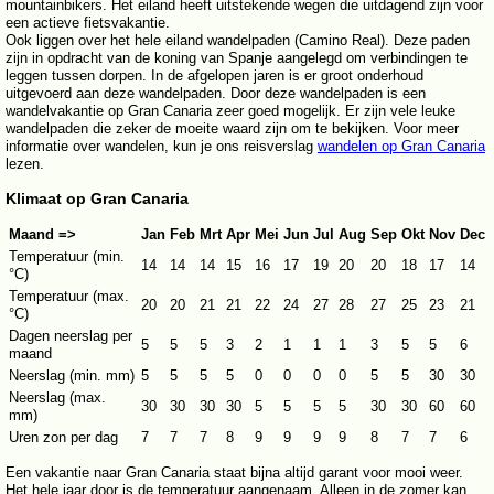
mountainbikers. Het eiland heeft uitstekende wegen die uitdagend zijn voor
een actieve fietsvakantie.
Ook liggen over het hele eiland wandelpaden (Camino Real). Deze paden
zijn in opdracht van de koning van Spanje aangelegd om verbindingen te
leggen tussen dorpen. In de afgelopen jaren is er groot onderhoud
uitgevoerd aan deze wandelpaden. Door deze wandelpaden is een
wandelvakantie op Gran Canaria zeer goed mogelijk. Er zijn vele leuke
wandelpaden die zeker de moeite waard zijn om te bekijken. Voor meer
informatie over wandelen, kun je ons reisverslag
wandelen op Gran Canaria
lezen.
Klimaat op Gran Canaria
Maand =>
Jan
Feb
Mrt
Apr
Mei
Jun
Jul
Aug
Sep
Okt
Nov
Dec
Temperatuur (min.
14
14
14
15
16
17
19
20
20
18
17
14
°C)
Temperatuur (max.
20
20
21
21
22
24
27
28
27
25
23
21
°C)
Dagen neerslag per
5
5
5
3
2
1
1
1
3
5
5
6
maand
Neerslag (min. mm)
5
5
5
5
0
0
0
0
5
5
30
30
Neerslag (max.
30
30
30
30
5
5
5
5
30
30
60
60
mm)
Uren zon per dag
7
7
7
8
9
9
9
9
8
7
7
6
Een vakantie naar Gran Canaria staat bijna altijd garant voor mooi weer.
Het hele jaar door is de temperatuur aangenaam. Alleen in de zomer kan