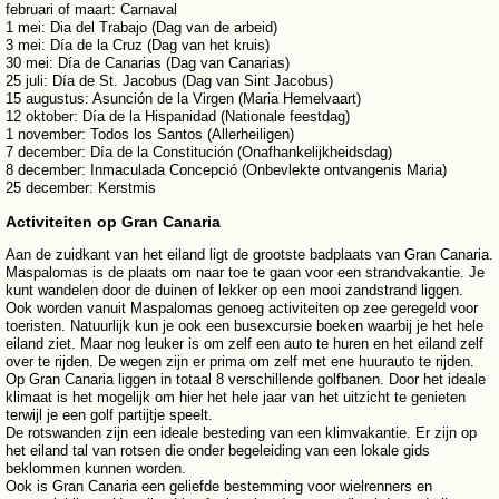
februari of maart: Carnaval
1 mei: Dia del Trabajo (Dag van de arbeid)
3 mei: Día de la Cruz (Dag van het kruis)
30 mei: Día de Canarias (Dag van Canarias)
25 juli: Día de St. Jacobus (Dag van Sint Jacobus)
15 augustus: Asunción de la Virgen (Maria Hemelvaart)
12 oktober: Día de la Hispanidad (Nationale feestdag)
1 november: Todos los Santos (Allerheiligen)
7 december: Día de la Constitución (Onafhankelijkheidsdag)
8 december: Inmaculada Concepció (Onbevlekte ontvangenis Maria)
25 december: Kerstmis
Activiteiten op Gran Canaria
Aan de zuidkant van het eiland ligt de grootste badplaats van Gran Canaria.
Maspalomas is de plaats om naar toe te gaan voor een strandvakantie. Je
kunt wandelen door de duinen of lekker op een mooi zandstrand liggen.
Ook worden vanuit Maspalomas genoeg activiteiten op zee geregeld voor
toeristen. Natuurlijk kun je ook een busexcursie boeken waarbij je het hele
eiland ziet. Maar nog leuker is om zelf een auto te huren en het eiland zelf
over te rijden. De wegen zijn er prima om zelf met ene huurauto te rijden.
Op Gran Canaria liggen in totaal 8 verschillende golfbanen. Door het ideale
klimaat is het mogelijk om hier het hele jaar van het uitzicht te genieten
terwijl je een golf partijtje speelt.
De rotswanden zijn een ideale besteding van een klimvakantie. Er zijn op
het eiland tal van rotsen die onder begeleiding van een lokale gids
beklommen kunnen worden.
Ook is Gran Canaria een geliefde bestemming voor wielrenners en