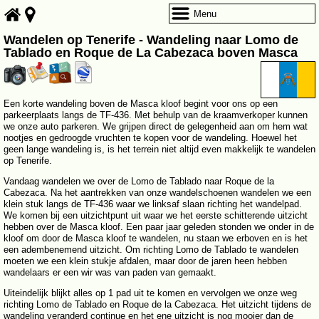
Menu
Wandelen op Tenerife - Wandeling naar Lomo de
Tablado en Roque de La Cabezaca boven Masca
Een korte wandeling boven de Masca kloof begint voor ons op een
parkeerplaats langs de TF-436. Met behulp van de kraamverkoper kunnen
we onze auto parkeren. We grijpen direct de gelegenheid aan om hem wat
nootjes en gedroogde vruchten te kopen voor de wandeling. Hoewel het
geen lange wandeling is, is het terrein niet altijd even makkelijk te wandelen
op Tenerife.
Vandaag wandelen we over de Lomo de Tablado naar Roque de la
Cabezaca. Na het aantrekken van onze wandelschoenen wandelen we een
klein stuk langs de TF-436 waar we linksaf slaan richting het wandelpad.
We komen bij een uitzichtpunt uit waar we het eerste schitterende uitzicht
hebben over de Masca kloof. Een paar jaar geleden stonden we onder in de
kloof om door de Masca kloof te wandelen, nu staan we erboven en is het
een adembenemend uitzicht. Om richting Lomo de Tablado te wandelen
moeten we een klein stukje afdalen, maar door de jaren heen hebben
wandelaars er een wir was van paden van gemaakt.
Uiteindelijk blijkt alles op 1 pad uit te komen en vervolgen we onze weg
richting Lomo de Tablado en Roque de la Cabezaca. Het uitzicht tijdens de
wandeling veranderd continue en het ene uitzicht is nog mooier dan de