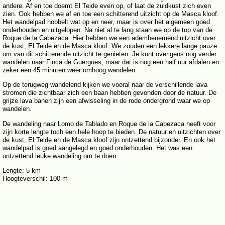
andere. Af en toe doemt El Teide even op, of laat de zuidkust zich even
zien. Ook hebben we af en toe een schitterend uitzicht op de Masca kloof.
Het wandelpad hobbelt wat op en neer, maar is over het algemeen goed
onderhouden en uitgelopen. Na niet al te lang staan we op de top van de
Roque de la Cabezaca. Hier hebben we een adembenemend uitzicht over
de kust, El Teide en de Masca kloof. We zouden een lekkere lange pauze
om van dit schitterende uitzicht te genieten. Je kunt overigens nog verder
wandelen naar Finca de Guergues, maar dat is nog een half uur afdalen en
zeker een 45 minuten weer omhoog wandelen.
Op de terugweg wandelend kijken we vooral naar de verschillende lava
stromen die zichtbaar zich een baan hebben gevonden door de natuur. De
grijze lava banen zijn een afwisseling in de rode ondergrond waar we op
wandelen.
De wandeling naar Lomo de Tablado en Roque de la Cabezaca heeft voor
zijn korte lengte toch een hele hoop te bieden. De natuur en uitzichten over
de kust, El Teide en de Masca kloof zijn ontzettend bijzonder. En ook het
wandelpad is goed aangelegd en goed onderhouden. Het was een
ontzettend leuke wandeling om te doen.
Lengte: 5 km
Hoogteverschil: 100 m