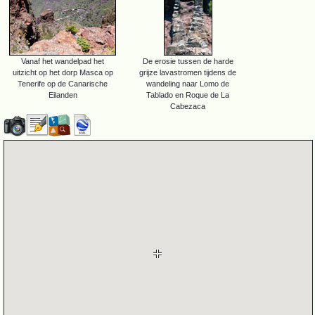
Vanaf het wandelpad het
De erosie tussen de harde
uitzicht op het dorp Masca op
grijze lavastromen tijdens de
Tenerife op de Canarische
wandeling naar Lomo de
Eilanden
Tablado en Roque de La
Cabezaca